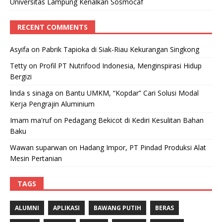
Universitas Lampung Kenalkan Sosmocaf
RECENT COMMENTS
Asyifa
on
Pabrik Tapioka di Siak-Riau Kekurangan Singkong
Tetty
on
Profil PT Nutrifood Indonesia, Menginspirasi Hidup
Bergizi
linda s sinaga
on
Bantu UMKM, “Kopdar” Cari Solusi Modal
Kerja Pengrajin Aluminium
Imam ma'ruf
on
Pedagang Bekicot di Kediri Kesulitan Bahan
Baku
Wawan suparwan
on
Hadang Impor, PT Pindad Produksi Alat
Mesin Pertanian
TAGS
ALUMNI
APLIKASI
BAWANG PUTIH
BERAS