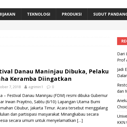
erta, Himpunan Alumni IPB Gelar Munas VII
RAGAM
B Beri Penghargaan Top 100 Alumni Prominen
RAGAM
BIJAKAN
TEKNOLOGI
PRODUKSI
SUDUT PANDAN
e, Ini Inovasi Mikroalga Prof Astri Rinanti dari Universitas Trisakti
RE
Dari 
Prof 
Jadi 
tival Danau Maninjau Dibuka, Pelaku
Dala
aha Keramba Diingatkan
Resto
ober 7, 2018
agrimin1
0
dan 
ta – Festival Danau Maninjau (FDM) resmi dibuka Gubernur
Aneka
r Irwan Prayitno, Sabtu (6/10) Lapangan Utama Bumi
Choic
mahan Cibubur, Jakarta Timur. Acara tersebut menggalang
ulian dan partisipasi masyarakat Minangkabau secara
Unive
nesia secara umum untuk menyelamatkan
[…]
KKN 