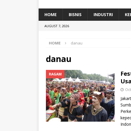
[ January 5, 2026 ]
Dihadiri Ratusan Pes
[ January 5, 2026 ]
Himpunan Alumni IP
HOME
BISNIS
INDUSTRI
KE
[ July 11, 2026 ]
Dari Limbah ke Pakan Lel
AUGUST 7, 2026
TEKNOLOGI
HOME
danau
danau
Fes
RAGAM
Us
Oct
Jakar
Sumba
Perke
keped
Indo