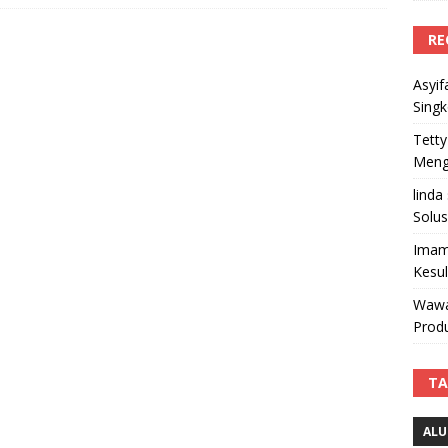
RE
Asyif
Sing
Tetty
Mengi
linda
Solus
Imam
Kesu
Wawa
Produ
TA
ALU