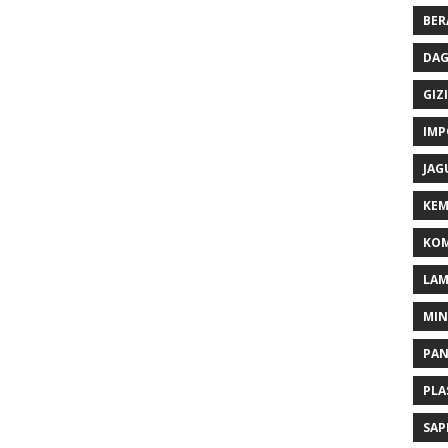
BER
DAG
GIZI
IMP
JAG
KEM
KOM
LA
MI
PA
PLA
SAP