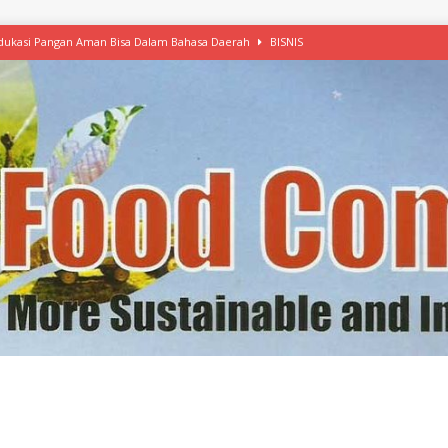
 Edukasi Pangan Aman Bisa Dalam Bahasa Daerah
BISNIS
afood’ Mulai Ekspansi, IKEA dan MSC Dukung Seafood Berkelanjutan
n Free Versi Healthy Choice, Tepung Talas Kimpul Pilihan Menu Sehat
ikpapan Latih Olah Singkong, KKN Universitas Lampung Kenalkan Sosmocaf
nis Makanan dengan McCormick, Ciptakan Raksasa Rp1.100 Triliun
etanol, MSI: Potensi Singkong Bisa Ditingkatkan
KEBIJAKAN
kel, Konawe Kepulauan Tetap Andalkan Mete, Kakao, Pala dan Kelapa