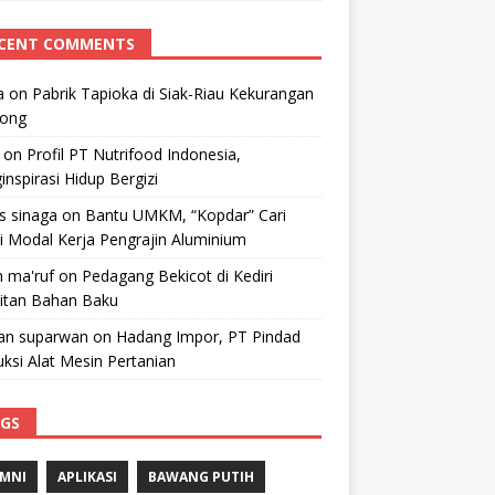
CENT COMMENTS
a
on
Pabrik Tapioka di Siak-Riau Kekurangan
kong
on
Profil PT Nutrifood Indonesia,
nspirasi Hidup Bergizi
 s sinaga
on
Bantu UMKM, “Kopdar” Cari
i Modal Kerja Pengrajin Aluminium
 ma'ruf
on
Pedagang Bekicot di Kediri
litan Bahan Baku
n suparwan
on
Hadang Impor, PT Pindad
ksi Alat Mesin Pertanian
GS
MNI
APLIKASI
BAWANG PUTIH