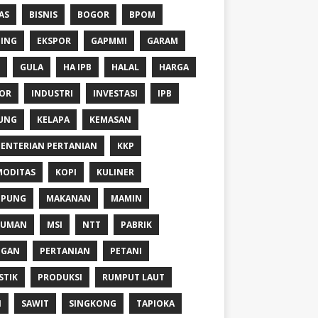
AS
BISNIS
BOGOR
BPOM
ING
EKSPOR
GAPMMI
GARAM
GULA
HA IPB
HALAL
HARGA
OR
INDUSTRI
INVESTASI
IPB
UNG
KELAPA
KEMASAN
ENTERIAN PERTANIAN
KKP
ODITAS
KOPI
KULINER
MPUNG
MAKANAN
MAMIN
NUMAN
MSI
NTT
PABRIK
NGAN
PERTANIAN
PETANI
STIK
PRODUKSI
RUMPUT LAUT
I
SAWIT
SINGKONG
TAPIOKA