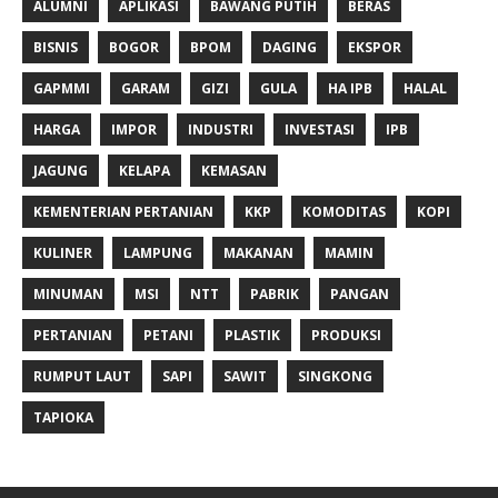
ALUMNI
APLIKASI
BAWANG PUTIH
BERAS
BISNIS
BOGOR
BPOM
DAGING
EKSPOR
GAPMMI
GARAM
GIZI
GULA
HA IPB
HALAL
HARGA
IMPOR
INDUSTRI
INVESTASI
IPB
JAGUNG
KELAPA
KEMASAN
KEMENTERIAN PERTANIAN
KKP
KOMODITAS
KOPI
KULINER
LAMPUNG
MAKANAN
MAMIN
MINUMAN
MSI
NTT
PABRIK
PANGAN
PERTANIAN
PETANI
PLASTIK
PRODUKSI
RUMPUT LAUT
SAPI
SAWIT
SINGKONG
TAPIOKA