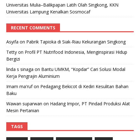
Universitas Mulia–Balikpapan Latih Olah Singkong, KKN
Universitas Lampung Kenalkan Sosmocaf
RECENT COMMENTS
Asyifa
on
Pabrik Tapioka di Siak-Riau Kekurangan Singkong
Tetty
on
Profil PT Nutrifood Indonesia, Menginspirasi Hidup
Bergizi
linda s sinaga
on
Bantu UMKM, “Kopdar” Cari Solusi Modal
Kerja Pengrajin Aluminium
Imam ma'ruf
on
Pedagang Bekicot di Kediri Kesulitan Bahan
Baku
Wawan suparwan
on
Hadang Impor, PT Pindad Produksi Alat
Mesin Pertanian
TAGS