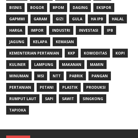
BISNIS
BOGOR
BPOM
DAGING
EKSPOR
GAPMMI
GARAM
GIZI
GULA
HA IPB
HALAL
HARGA
IMPOR
INDUSTRI
INVESTASI
IPB
JAGUNG
KELAPA
KEMASAN
KEMENTERIAN PERTANIAN
KKP
KOMODITAS
KOPI
KULINER
LAMPUNG
MAKANAN
MAMIN
MINUMAN
MSI
NTT
PABRIK
PANGAN
PERTANIAN
PETANI
PLASTIK
PRODUKSI
RUMPUT LAUT
SAPI
SAWIT
SINGKONG
TAPIOKA