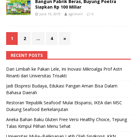
Bangun Pabrik Beras, Buyung Poetra
Siapkan Rp 100 Miliar
June 19, 2019
agrimin1
0
1
2
…
4
»
RECENT POSTS
Dari Limbah ke Pakan Lele, Ini Inovasi Mikroalga Prof Astri
Rinanti dari Universitas Trisakti
Jadi Ekspresi Budaya, Edukasi Pangan Aman Bisa Dalam
Bahasa Daerah
Restoran ‘Republik Seafood’ Mulai Ekspansi, IKEA dan MSC
Dukung Seafood Berkelanjutan
Aneka Bahan Baku Gluten Free Versi Healthy Choice, Tepung
Talas Kimpul Pilihan Menu Sehat
Universitas Mulia–Balikpapan Latih Olah Singkong, KKN