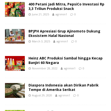
400 Petani Jadi Mitra, PepsiCo Investasi Rp
3,3 Triliun Produksi Snack
June 21, 2025
agrimin1
0
BPJPH Apresiasi Grup Ajinomoto Dukung
Ekosistem Halal Nasional
March 3, 2025
agrimin1
0
Heinz ABC Produksi Sambal hingga Kecap
Banjiri 60 Negara
November 28, 2022
agrimin1
0
Diaspora Indonesia akan Dirikan Pabrik
Tempe di Amerika Serikat
August 29, 2020
agrimin1
0