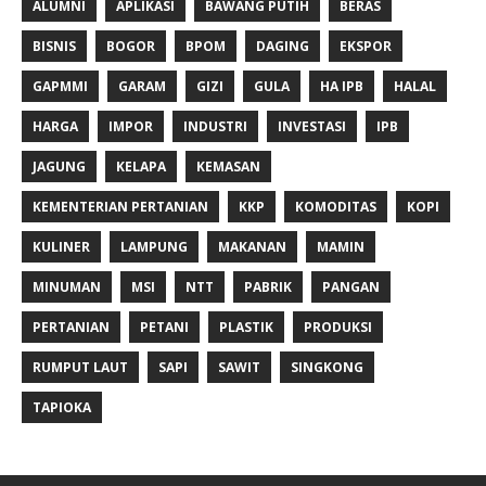
ALUMNI
APLIKASI
BAWANG PUTIH
BERAS
BISNIS
BOGOR
BPOM
DAGING
EKSPOR
GAPMMI
GARAM
GIZI
GULA
HA IPB
HALAL
HARGA
IMPOR
INDUSTRI
INVESTASI
IPB
JAGUNG
KELAPA
KEMASAN
KEMENTERIAN PERTANIAN
KKP
KOMODITAS
KOPI
KULINER
LAMPUNG
MAKANAN
MAMIN
MINUMAN
MSI
NTT
PABRIK
PANGAN
PERTANIAN
PETANI
PLASTIK
PRODUKSI
RUMPUT LAUT
SAPI
SAWIT
SINGKONG
TAPIOKA