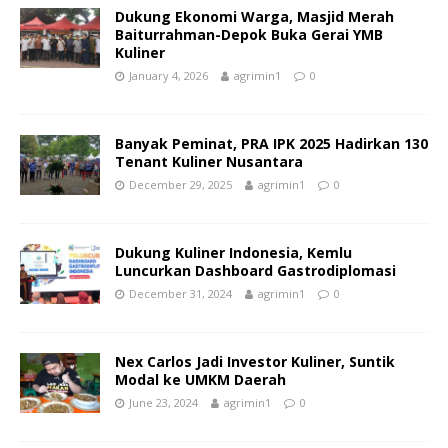
Dukung Ekonomi Warga, Masjid Merah
Baiturrahman-Depok Buka Gerai YMB
Kuliner
January 4, 2026
agrimin1
0
Banyak Peminat, PRA IPK 2025 Hadirkan 130
Tenant Kuliner Nusantara
December 29, 2025
agrimin1
0
Dukung Kuliner Indonesia, Kemlu
Luncurkan Dashboard Gastrodiplomasi
December 31, 2024
agrimin1
0
Nex Carlos Jadi Investor Kuliner, Suntik
Modal ke UMKM Daerah
June 23, 2024
agrimin1
0