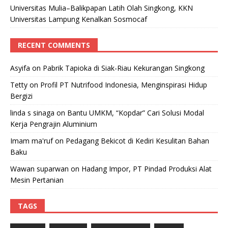
Universitas Mulia–Balikpapan Latih Olah Singkong, KKN
Universitas Lampung Kenalkan Sosmocaf
RECENT COMMENTS
Asyifa
on
Pabrik Tapioka di Siak-Riau Kekurangan Singkong
Tetty
on
Profil PT Nutrifood Indonesia, Menginspirasi Hidup
Bergizi
linda s sinaga
on
Bantu UMKM, “Kopdar” Cari Solusi Modal
Kerja Pengrajin Aluminium
Imam ma'ruf
on
Pedagang Bekicot di Kediri Kesulitan Bahan
Baku
Wawan suparwan
on
Hadang Impor, PT Pindad Produksi Alat
Mesin Pertanian
TAGS