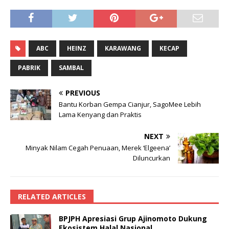
ABC
HEINZ
KARAWANG
KECAP
PABRIK
SAMBAL
PREVIOUS
Bantu Korban Gempa Cianjur, SagoMee Lebih
Lama Kenyang dan Praktis
NEXT
Minyak Nilam Cegah Penuaan, Merek ‘Elgeena’
Diluncurkan
RELATED ARTICLES
BPJPH Apresiasi Grup Ajinomoto Dukung
Ekosistem Halal Nasional