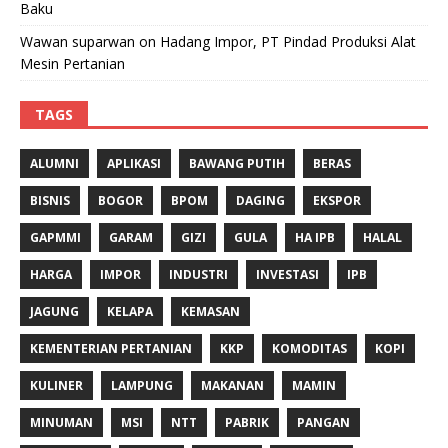
Baku
Wawan suparwan
on
Hadang Impor, PT Pindad Produksi Alat
Mesin Pertanian
TAGS
ALUMNI
APLIKASI
BAWANG PUTIH
BERAS
BISNIS
BOGOR
BPOM
DAGING
EKSPOR
GAPMMI
GARAM
GIZI
GULA
HA IPB
HALAL
HARGA
IMPOR
INDUSTRI
INVESTASI
IPB
JAGUNG
KELAPA
KEMASAN
KEMENTERIAN PERTANIAN
KKP
KOMODITAS
KOPI
KULINER
LAMPUNG
MAKANAN
MAMIN
MINUMAN
MSI
NTT
PABRIK
PANGAN