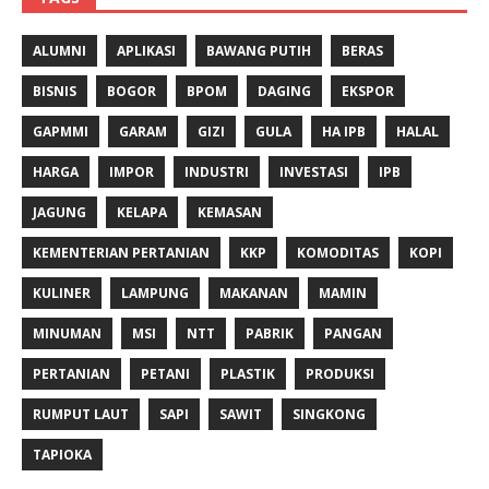
ALUMNI
APLIKASI
BAWANG PUTIH
BERAS
BISNIS
BOGOR
BPOM
DAGING
EKSPOR
GAPMMI
GARAM
GIZI
GULA
HA IPB
HALAL
HARGA
IMPOR
INDUSTRI
INVESTASI
IPB
JAGUNG
KELAPA
KEMASAN
KEMENTERIAN PERTANIAN
KKP
KOMODITAS
KOPI
KULINER
LAMPUNG
MAKANAN
MAMIN
MINUMAN
MSI
NTT
PABRIK
PANGAN
PERTANIAN
PETANI
PLASTIK
PRODUKSI
RUMPUT LAUT
SAPI
SAWIT
SINGKONG
TAPIOKA