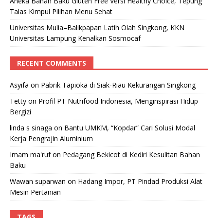
Aneka Bahan Baku Gluten Free Versi Healthy Choice, Tepung
Talas Kimpul Pilihan Menu Sehat
Universitas Mulia–Balikpapan Latih Olah Singkong, KKN
Universitas Lampung Kenalkan Sosmocaf
RECENT COMMENTS
Asyifa
on
Pabrik Tapioka di Siak-Riau Kekurangan Singkong
Tetty
on
Profil PT Nutrifood Indonesia, Menginspirasi Hidup
Bergizi
linda s sinaga
on
Bantu UMKM, “Kopdar” Cari Solusi Modal
Kerja Pengrajin Aluminium
Imam ma'ruf
on
Pedagang Bekicot di Kediri Kesulitan Bahan
Baku
Wawan suparwan
on
Hadang Impor, PT Pindad Produksi Alat
Mesin Pertanian
TAGS