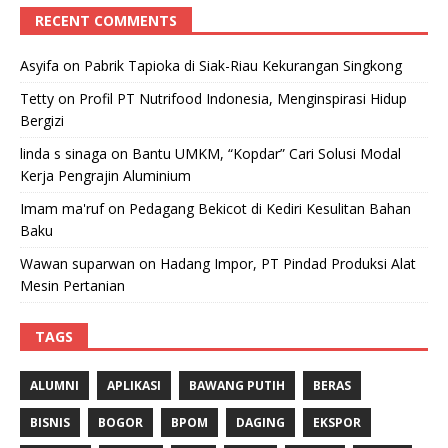
RECENT COMMENTS
Asyifa
on
Pabrik Tapioka di Siak-Riau Kekurangan Singkong
Tetty
on
Profil PT Nutrifood Indonesia, Menginspirasi Hidup
Bergizi
linda s sinaga
on
Bantu UMKM, “Kopdar” Cari Solusi Modal
Kerja Pengrajin Aluminium
Imam ma'ruf
on
Pedagang Bekicot di Kediri Kesulitan Bahan
Baku
Wawan suparwan
on
Hadang Impor, PT Pindad Produksi Alat
Mesin Pertanian
TAGS
ALUMNI
APLIKASI
BAWANG PUTIH
BERAS
BISNIS
BOGOR
BPOM
DAGING
EKSPOR