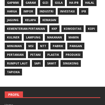
GAPMMI
GARAM
GIZI
GULA
HA IPB
HALAL
HARGA
IMPOR
INDUSTRI
INVESTASI
IPB
JAGUNG
KELAPA
KEMASAN
KEMENTERIAN PERTANIAN
KKP
KOMODITAS
KOPI
KULINER
LAMPUNG
MAKANAN
MAMIN
MINUMAN
MSI
NTT
PABRIK
PANGAN
PERTANIAN
PETANI
PLASTIK
PRODUKSI
RUMPUT LAUT
SAPI
SAWIT
SINGKONG
TAPIOKA
PROFIL
Home