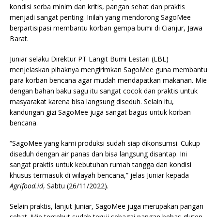
kondisi serba minim dan kritis, pangan sehat dan praktis
menjadi sangat penting. Inilah yang mendorong SagoMee
berpartisipasi membantu korban gempa bumi di Cianjur, Jawa
Barat.
Juniar selaku Direktur PT Langit Bumi Lestari (LBL)
menjelaskan pihaknya mengirimkan SagoMee guna membantu
para korban bencana agar mudah mendapatkan makanan. Mie
dengan bahan baku sagu itu sangat cocok dan praktis untuk
masyarakat karena bisa langsung diseduh. Selain itu,
kandungan gizi SagoMee juga sangat bagus untuk korban
bencana.
“SagoMee yang kami produksi sudah siap dikonsumsi. Cukup
diseduh dengan air panas dan bisa langsung disantap. Ini
sangat praktis untuk kebutuhan rumah tangga dan kondisi
khusus termasuk di wilayah bencana,” jelas Juniar kepada
Agrifood.id
, Sabtu (26/11/2022).
Selain praktis, lanjut Juniar, SagoMee juga merupakan pangan
sehat. Mie tersebut sudah teruji sebagai pangan bebas gluten