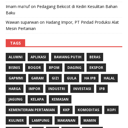
Imam ma'ruf
on
Pedagang Bekicot di Kediri Kesulitan Bahan
Baku
Wawan suparwan
on
Hadang Impor, PT Pindad Produksi Alat
Mesin Pertanian
TAGS
ALUMNI
APLIKASI
BAWANG PUTIH
BERAS
BISNIS
BOGOR
BPOM
DAGING
EKSPOR
GAPMMI
GARAM
GIZI
GULA
HA IPB
HALAL
HARGA
IMPOR
INDUSTRI
INVESTASI
IPB
JAGUNG
KELAPA
KEMASAN
KEMENTERIAN PERTANIAN
KKP
KOMODITAS
KOPI
KULINER
LAMPUNG
MAKANAN
MAMIN