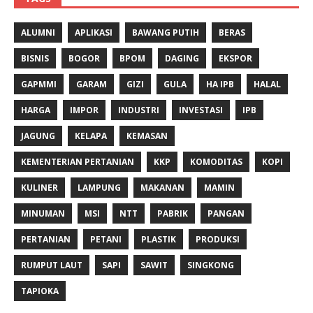
ALUMNI
APLIKASI
BAWANG PUTIH
BERAS
BISNIS
BOGOR
BPOM
DAGING
EKSPOR
GAPMMI
GARAM
GIZI
GULA
HA IPB
HALAL
HARGA
IMPOR
INDUSTRI
INVESTASI
IPB
JAGUNG
KELAPA
KEMASAN
KEMENTERIAN PERTANIAN
KKP
KOMODITAS
KOPI
KULINER
LAMPUNG
MAKANAN
MAMIN
MINUMAN
MSI
NTT
PABRIK
PANGAN
PERTANIAN
PETANI
PLASTIK
PRODUKSI
RUMPUT LAUT
SAPI
SAWIT
SINGKONG
TAPIOKA