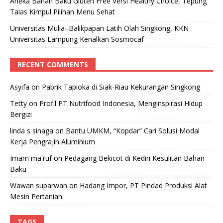
Aneka Bahan Baku Gluten Free Versi Healthy Choice, Tepung
Talas Kimpul Pilihan Menu Sehat
Universitas Mulia–Balikpapan Latih Olah Singkong, KKN
Universitas Lampung Kenalkan Sosmocaf
RECENT COMMENTS
Asyifa
on
Pabrik Tapioka di Siak-Riau Kekurangan Singkong
Tetty
on
Profil PT Nutrifood Indonesia, Menginspirasi Hidup
Bergizi
linda s sinaga
on
Bantu UMKM, “Kopdar” Cari Solusi Modal
Kerja Pengrajin Aluminium
Imam ma'ruf
on
Pedagang Bekicot di Kediri Kesulitan Bahan
Baku
Wawan suparwan
on
Hadang Impor, PT Pindad Produksi Alat
Mesin Pertanian
TAGS