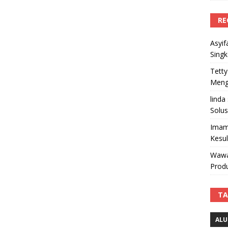
RE
Asyif
Sing
Tetty
Mengi
linda
Solus
Imam
Kesu
Wawa
Produ
TA
ALU