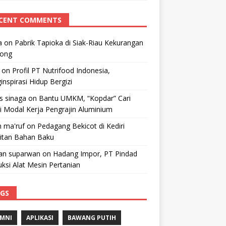
CENT COMMENTS
a
on
Pabrik Tapioka di Siak-Riau Kekurangan
kong
on
Profil PT Nutrifood Indonesia,
nspirasi Hidup Bergizi
 s sinaga
on
Bantu UMKM, “Kopdar” Cari
i Modal Kerja Pengrajin Aluminium
 ma'ruf
on
Pedagang Bekicot di Kediri
litan Bahan Baku
n suparwan
on
Hadang Impor, PT Pindad
ksi Alat Mesin Pertanian
GS
MNI
APLIKASI
BAWANG PUTIH