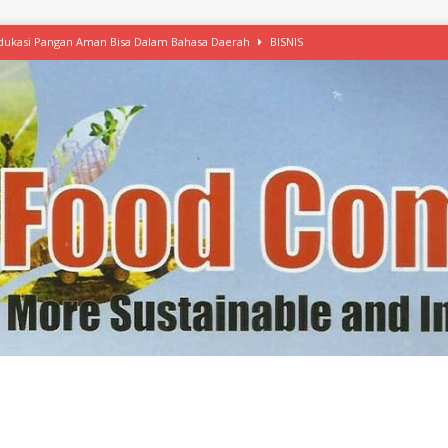
 Edukasi Pangan Aman Bisa Dalam Bahasa Daerah
BISNIS
afood’ Mulai Ekspansi, IKEA dan MSC Dukung Seafood Berkelanjutan
n Free Versi Healthy Choice, Tepung Talas Kimpul Pilihan Menu Sehat
ikpapan Latih Olah Singkong, KKN Universitas Lampung Kenalkan Sosmocaf
nis Makanan dengan McCormick, Ciptakan Raksasa Rp1.100 Triliun
etanol, MSI: Potensi Singkong Bisa Ditingkatkan
KEBIJAKAN
kel, Konawe Kepulauan Tetap Andalkan Mete, Kakao, Pala dan Kelapa