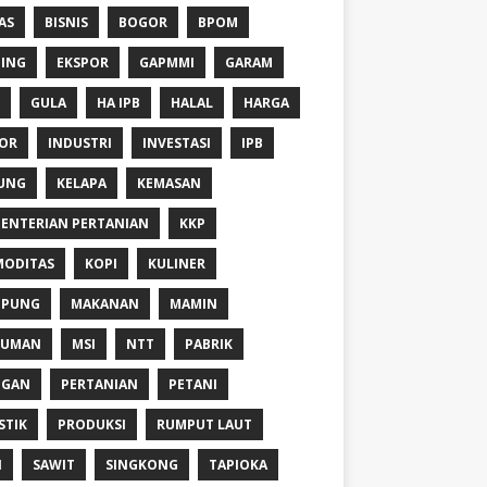
AS
BISNIS
BOGOR
BPOM
ING
EKSPOR
GAPMMI
GARAM
GULA
HA IPB
HALAL
HARGA
OR
INDUSTRI
INVESTASI
IPB
UNG
KELAPA
KEMASAN
ENTERIAN PERTANIAN
KKP
ODITAS
KOPI
KULINER
MPUNG
MAKANAN
MAMIN
NUMAN
MSI
NTT
PABRIK
NGAN
PERTANIAN
PETANI
STIK
PRODUKSI
RUMPUT LAUT
I
SAWIT
SINGKONG
TAPIOKA