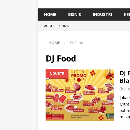
[ January 5, 2026 ]
Dihadiri Ratusan Pes
[ January 5, 2026 ]
Himpunan Alumni IP
HOME
BISNIS
INDUSTRI
KE
[ July 11, 2026 ]
Dari Limbah ke Pakan Lel
AUGUST 9, 2026
TEKNOLOGI
HOME
DJ Food
DJ Food
DJ 
INDUSTRI
Bl
Aug
Jakar
Mitra
baha
makan