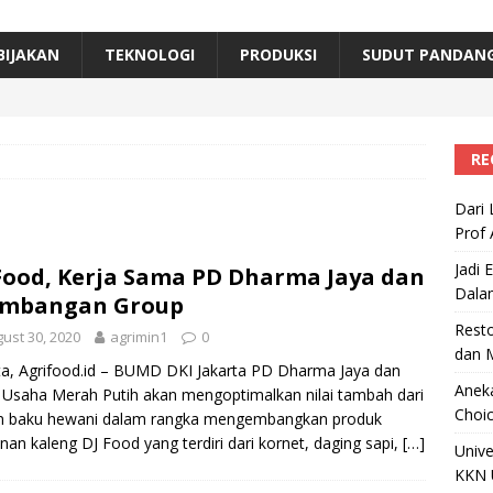
erta, Himpunan Alumni IPB Gelar Munas VII
RAGAM
B Beri Penghargaan Top 100 Alumni Prominen
RAGAM
BIJAKAN
TEKNOLOGI
PRODUKSI
SUDUT PANDAN
e, Ini Inovasi Mikroalga Prof Astri Rinanti dari Universitas Trisakti
RE
Dari 
Prof 
Jadi 
Food, Kerja Sama PD Dharma Jaya dan
Dala
ambangan Group
Resto
ust 30, 2020
agrimin1
0
dan 
ta, Agrifood.id – BUMD DKI Jakarta PD Dharma Jaya dan
Aneka
 Usaha Merah Putih akan mengoptimalkan nilai tambah dari
Choic
n baku hewani dalam rangka mengembangkan produk
an kaleng DJ Food yang terdiri dari kornet, daging sapi,
[…]
Unive
KKN 