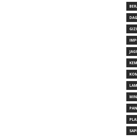
BER
DAG
GIZI
IMP
JAG
KEM
KOM
LA
MI
PA
PLA
SAP