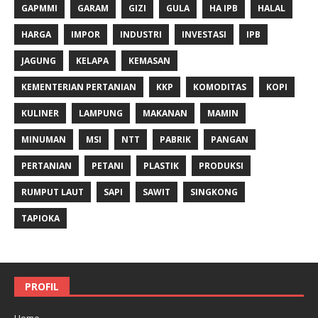
GAPMMI
GARAM
GIZI
GULA
HA IPB
HALAL
HARGA
IMPOR
INDUSTRI
INVESTASI
IPB
JAGUNG
KELAPA
KEMASAN
KEMENTERIAN PERTANIAN
KKP
KOMODITAS
KOPI
KULINER
LAMPUNG
MAKANAN
MAMIN
MINUMAN
MSI
NTT
PABRIK
PANGAN
PERTANIAN
PETANI
PLASTIK
PRODUKSI
RUMPUT LAUT
SAPI
SAWIT
SINGKONG
TAPIOKA
PROFIL
Home