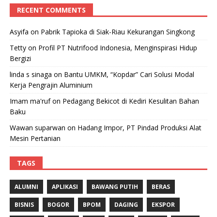
RECENT COMMENTS
Asyifa
on
Pabrik Tapioka di Siak-Riau Kekurangan Singkong
Tetty
on
Profil PT Nutrifood Indonesia, Menginspirasi Hidup
Bergizi
linda s sinaga
on
Bantu UMKM, “Kopdar” Cari Solusi Modal
Kerja Pengrajin Aluminium
Imam ma'ruf
on
Pedagang Bekicot di Kediri Kesulitan Bahan
Baku
Wawan suparwan
on
Hadang Impor, PT Pindad Produksi Alat
Mesin Pertanian
TAGS
ALUMNI
APLIKASI
BAWANG PUTIH
BERAS
BISNIS
BOGOR
BPOM
DAGING
EKSPOR