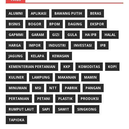
ALUMNI
APLIKASI
BAWANG PUTIH
BERAS
BISNIS
BOGOR
BPOM
DAGING
EKSPOR
GAPMMI
GARAM
GIZI
GULA
HA IPB
HALAL
HARGA
IMPOR
INDUSTRI
INVESTASI
IPB
JAGUNG
KELAPA
KEMASAN
KEMENTERIAN PERTANIAN
KKP
KOMODITAS
KOPI
KULINER
LAMPUNG
MAKANAN
MAMIN
MINUMAN
MSI
NTT
PABRIK
PANGAN
PERTANIAN
PETANI
PLASTIK
PRODUKSI
RUMPUT LAUT
SAPI
SAWIT
SINGKONG
TAPIOKA