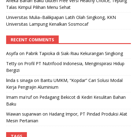
Aneka Bahan Baku Gluten Free Versi Healthy Choice, Tepung
Talas Kimpul Pilihan Menu Sehat
Universitas Mulia–Balikpapan Latih Olah Singkong, KKN
Universitas Lampung Kenalkan Sosmocaf
RECENT COMMENTS
Asyifa
on
Pabrik Tapioka di Siak-Riau Kekurangan Singkong
Tetty
on
Profil PT Nutrifood Indonesia, Menginspirasi Hidup
Bergizi
linda s sinaga
on
Bantu UMKM, “Kopdar” Cari Solusi Modal
Kerja Pengrajin Aluminium
Imam ma'ruf
on
Pedagang Bekicot di Kediri Kesulitan Bahan
Baku
Wawan suparwan
on
Hadang Impor, PT Pindad Produksi Alat
Mesin Pertanian
TAGS