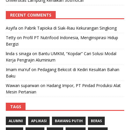
Universitas Lampung Kenalkan Sosmocaf
RECENT COMMENTS
Asyifa
on
Pabrik Tapioka di Siak-Riau Kekurangan Singkong
Tetty
on
Profil PT Nutrifood Indonesia, Menginspirasi Hidup
Bergizi
linda s sinaga
on
Bantu UMKM, “Kopdar” Cari Solusi Modal
Kerja Pengrajin Aluminium
Imam ma'ruf
on
Pedagang Bekicot di Kediri Kesulitan Bahan
Baku
Wawan suparwan
on
Hadang Impor, PT Pindad Produksi Alat
Mesin Pertanian
TAGS
ALUMNI
APLIKASI
BAWANG PUTIH
BERAS