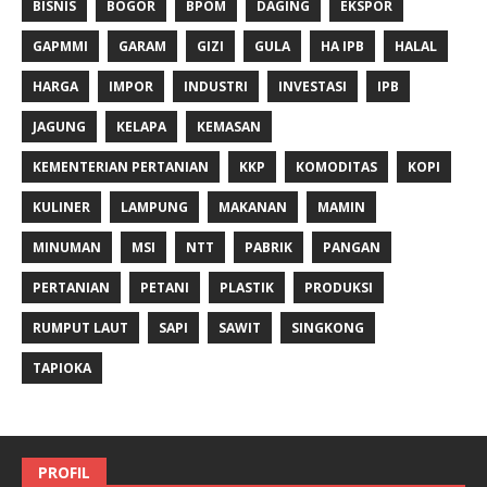
BISNIS
BOGOR
BPOM
DAGING
EKSPOR
GAPMMI
GARAM
GIZI
GULA
HA IPB
HALAL
HARGA
IMPOR
INDUSTRI
INVESTASI
IPB
JAGUNG
KELAPA
KEMASAN
KEMENTERIAN PERTANIAN
KKP
KOMODITAS
KOPI
KULINER
LAMPUNG
MAKANAN
MAMIN
MINUMAN
MSI
NTT
PABRIK
PANGAN
PERTANIAN
PETANI
PLASTIK
PRODUKSI
RUMPUT LAUT
SAPI
SAWIT
SINGKONG
TAPIOKA
PROFIL