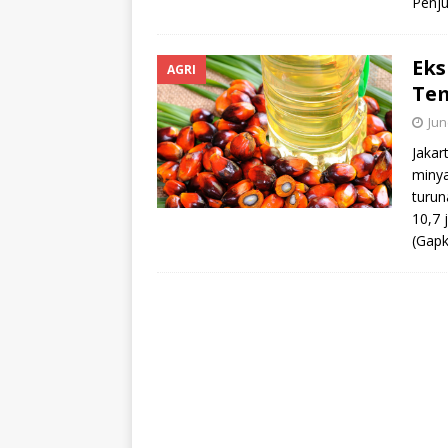
Penju
Eks
AGRI
Tem
Jun
Jakar
minya
turun
10,7 
(Gapk