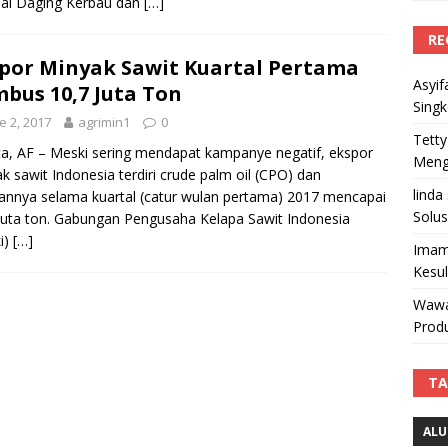
al Daging Kerbau dan
[…]
RE
por Minyak Sawit Kuartal Pertama
Asyif
bus 10,7 Juta Ton
Sing
e 2, 2017
agrimin1
0
Tetty
ta, AF – Meski sering mendapat kampanye negatif, ekspor
Mengi
k sawit Indonesia terdiri crude palm oil (CPO) dan
linda
annya selama kuartal (catur wulan pertama) 2017 mencapai
Solus
juta ton. Gabungan Pengusaha Kelapa Sawit Indonesia
i)
[…]
Imam
Kesu
Wawa
Produ
TA
ALU