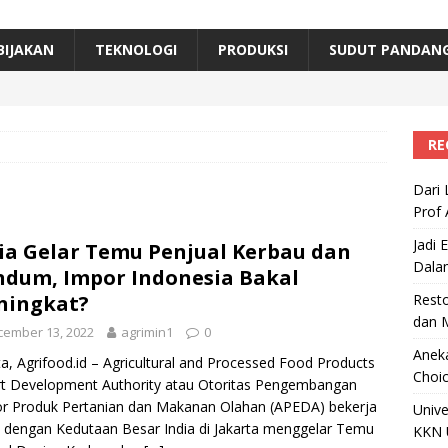
erta, Himpunan Alumni IPB Gelar Munas VII
RAGAM
B Beri Penghargaan Top 100 Alumni Prominen
RAGAM
BIJAKAN
TEKNOLOGI
PRODUKSI
SUDUT PANDAN
e, Ini Inovasi Mikroalga Prof Astri Rinanti dari Universitas Trisakti
RE
Dari 
Prof 
Jadi 
ia Gelar Temu Penjual Kerbau dan
Dala
dum, Impor Indonesia Bakal
ningkat?
Resto
dan 
cember 13, 2022
agrimin1
0
Aneka
ta, Agrifood.id – Agricultural and Processed Food Products
Choic
t Development Authority atau Otoritas Pengembangan
r Produk Pertanian dan Makanan Olahan (APEDA) bekerja
Unive
dengan Kedutaan Besar India di Jakarta menggelar Temu
KKN 