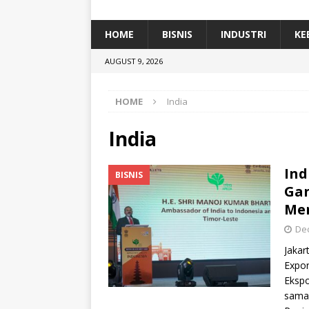
[ January 5, 2026 ]
Dihadiri Ratusan Pes
[ January 5, 2026 ]
Himpunan Alumni IP
HOME
BISNIS
INDUSTRI
KE
[ July 11, 2026 ]
Dari Limbah ke Pakan Lel
AUGUST 9, 2026
TEKNOLOGI
HOME
India
India
Ind
BISNIS
Gan
Me
De
Jakar
Expor
Ekspo
sama 