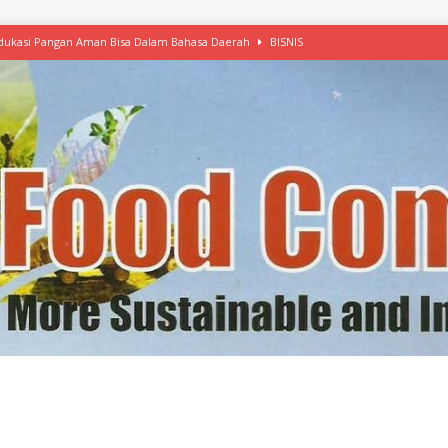
 Edukasi Pangan Aman Bisa Dalam Bahasa Daerah
BISNIS
afood’ Mulai Ekspansi, IKEA dan MSC Dukung Seafood Berkelanjutan
n Free Versi Healthy Choice, Tepung Talas Kimpul Pilihan Menu Sehat
ikpapan Latih Olah Singkong, KKN Universitas Lampung Kenalkan Sosmocaf
nis Makanan dengan McCormick, Ciptakan Raksasa Rp1.100 Triliun
etanol, MSI: Potensi Singkong Bisa Ditingkatkan
KEBIJAKAN
kel, Konawe Kepulauan Tetap Andalkan Mete, Kakao, Pala dan Kelapa