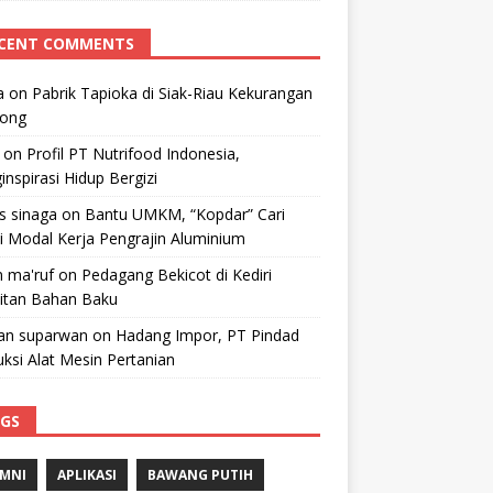
CENT COMMENTS
a
on
Pabrik Tapioka di Siak-Riau Kekurangan
kong
on
Profil PT Nutrifood Indonesia,
nspirasi Hidup Bergizi
 s sinaga
on
Bantu UMKM, “Kopdar” Cari
i Modal Kerja Pengrajin Aluminium
 ma'ruf
on
Pedagang Bekicot di Kediri
litan Bahan Baku
n suparwan
on
Hadang Impor, PT Pindad
ksi Alat Mesin Pertanian
GS
MNI
APLIKASI
BAWANG PUTIH