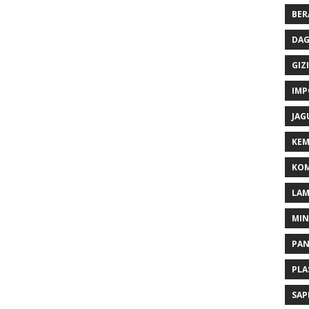
BER
DAG
GIZI
IMP
JAG
KEM
KOM
LA
MI
PA
PLA
SAP