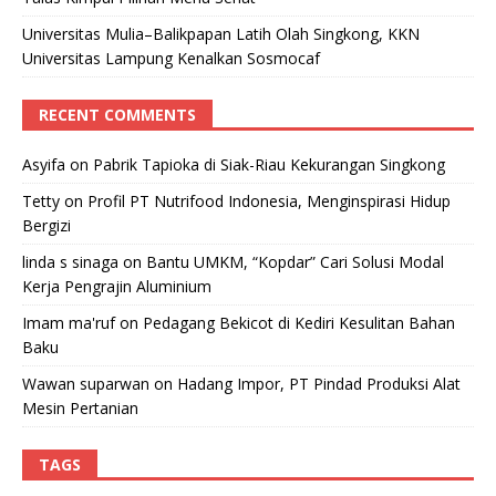
Universitas Mulia–Balikpapan Latih Olah Singkong, KKN
Universitas Lampung Kenalkan Sosmocaf
RECENT COMMENTS
Asyifa
on
Pabrik Tapioka di Siak-Riau Kekurangan Singkong
Tetty
on
Profil PT Nutrifood Indonesia, Menginspirasi Hidup
Bergizi
linda s sinaga
on
Bantu UMKM, “Kopdar” Cari Solusi Modal
Kerja Pengrajin Aluminium
Imam ma'ruf
on
Pedagang Bekicot di Kediri Kesulitan Bahan
Baku
Wawan suparwan
on
Hadang Impor, PT Pindad Produksi Alat
Mesin Pertanian
TAGS