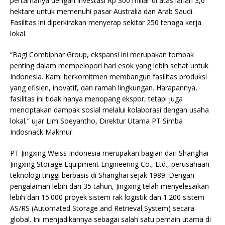
pertamanya dengan investasi Rp 300 miliar di atas lahan 3,6
hektare untuk memenuhi pasar Australia dan Arab Saudi.
Fasilitas ini diperkirakan menyerap sekitar 250 tenaga kerja
lokal.
“Bagi Combiphar Group, ekspansi ini merupakan tombak
penting dalam mempelopori hari esok yang lebih sehat untuk
Indonesia. Kami berkomitmen membangun fasilitas produksi
yang efisien, inovatif, dan ramah lingkungan. Harapannya,
fasilitas ini tidak hanya menopang ekspor, tetapi juga
menciptakan dampak sosial melalui kolaborasi dengan usaha
lokal,” ujar Lim Soeyantho, Direktur Utama PT Simba
Indosnack Makmur.
PT Jingxing Weiss Indonesia merupakan bagian dari Shanghai
Jingxing Storage Equipment Engineering Co., Ltd., perusahaan
teknologi tinggi berbasis di Shanghai sejak 1989. Dengan
pengalaman lebih dari 35 tahun, Jingxing telah menyelesaikan
lebih dari 15.000 proyek sistem rak logistik dan 1.200 sistem
AS/RS (Automated Storage and Retrieval System) secara
global. Ini menjadikannya sebagai salah satu pemain utama di