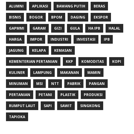
ALUMNI
APLIKASI
BAWANG PUTIH
BERAS
BISNIS
BOGOR
BPOM
DAGING
EKSPOR
GAPMMI
GARAM
GIZI
GULA
HA IPB
HALAL
HARGA
IMPOR
INDUSTRI
INVESTASI
IPB
JAGUNG
KELAPA
KEMASAN
KEMENTERIAN PERTANIAN
KKP
KOMODITAS
KOPI
KULINER
LAMPUNG
MAKANAN
MAMIN
MINUMAN
MSI
NTT
PABRIK
PANGAN
PERTANIAN
PETANI
PLASTIK
PRODUKSI
RUMPUT LAUT
SAPI
SAWIT
SINGKONG
TAPIOKA