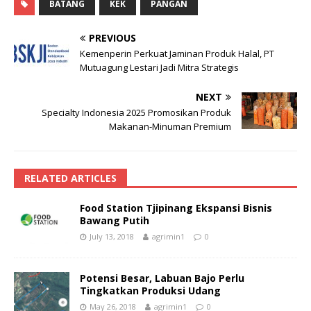
BATANG
KEK
PANGAN
PREVIOUS
Kemenperin Perkuat Jaminan Produk Halal, PT
Mutuagung Lestari Jadi Mitra Strategis
NEXT
Specialty Indonesia 2025 Promosikan Produk
Makanan-Minuman Premium
RELATED ARTICLES
Food Station Tjipinang Ekspansi Bisnis
Bawang Putih
July 13, 2018
agrimin1
0
Potensi Besar, Labuan Bajo Perlu
Tingkatkan Produksi Udang
May 26, 2018
agrimin1
0