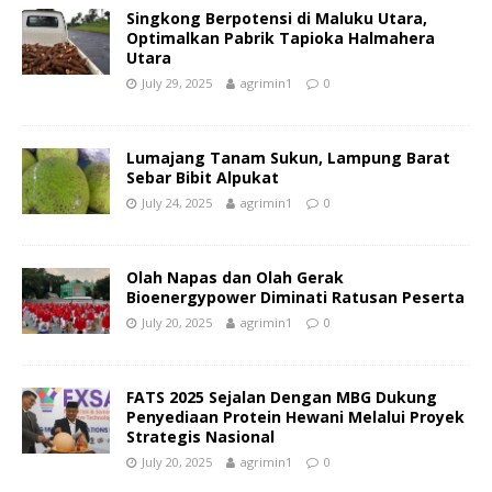
Singkong Berpotensi di Maluku Utara,
Optimalkan Pabrik Tapioka Halmahera
Utara
July 29, 2025
agrimin1
0
Lumajang Tanam Sukun, Lampung Barat
Sebar Bibit Alpukat
July 24, 2025
agrimin1
0
Olah Napas dan Olah Gerak
Bioenergypower Diminati Ratusan Peserta
July 20, 2025
agrimin1
0
FATS 2025 Sejalan Dengan MBG Dukung
Penyediaan Protein Hewani Melalui Proyek
Strategis Nasional
July 20, 2025
agrimin1
0