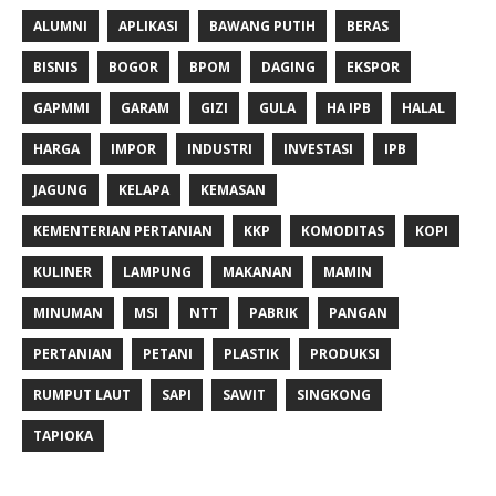
ALUMNI
APLIKASI
BAWANG PUTIH
BERAS
BISNIS
BOGOR
BPOM
DAGING
EKSPOR
GAPMMI
GARAM
GIZI
GULA
HA IPB
HALAL
HARGA
IMPOR
INDUSTRI
INVESTASI
IPB
JAGUNG
KELAPA
KEMASAN
KEMENTERIAN PERTANIAN
KKP
KOMODITAS
KOPI
KULINER
LAMPUNG
MAKANAN
MAMIN
MINUMAN
MSI
NTT
PABRIK
PANGAN
PERTANIAN
PETANI
PLASTIK
PRODUKSI
RUMPUT LAUT
SAPI
SAWIT
SINGKONG
TAPIOKA