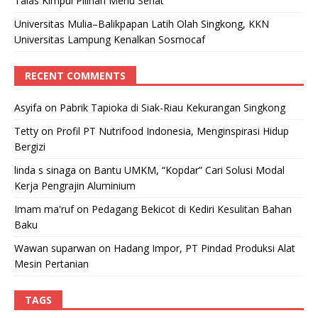
Talas Kimpul Pilihan Menu Sehat
Universitas Mulia–Balikpapan Latih Olah Singkong, KKN
Universitas Lampung Kenalkan Sosmocaf
RECENT COMMENTS
Asyifa
on
Pabrik Tapioka di Siak-Riau Kekurangan Singkong
Tetty
on
Profil PT Nutrifood Indonesia, Menginspirasi Hidup
Bergizi
linda s sinaga
on
Bantu UMKM, “Kopdar” Cari Solusi Modal
Kerja Pengrajin Aluminium
Imam ma'ruf
on
Pedagang Bekicot di Kediri Kesulitan Bahan
Baku
Wawan suparwan
on
Hadang Impor, PT Pindad Produksi Alat
Mesin Pertanian
TAGS