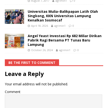
August 7, 2017
agrimin1
0
Universitas Mulia–Balikpapan Latih Olah
Singkong, KKN Universitas Lampung
Kenalkan Sosmocaf
April 18, 2026
agrimin1
0
Angel Yeast Investasi Rp 682 Miliar Dirikan
Pabrik Ragi Bersama PT Tunas Baru
Lampung
October 26, 2024
agrimin1
0
BE THE FIRST TO COMMENT
Leave a Reply
Your email address will not be published.
Comment