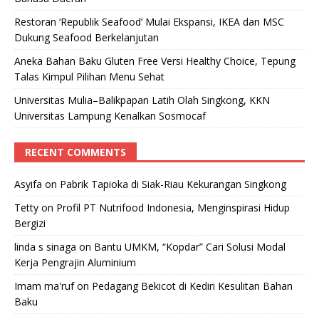
Restoran ‘Republik Seafood’ Mulai Ekspansi, IKEA dan MSC
Dukung Seafood Berkelanjutan
Aneka Bahan Baku Gluten Free Versi Healthy Choice, Tepung
Talas Kimpul Pilihan Menu Sehat
Universitas Mulia–Balikpapan Latih Olah Singkong, KKN
Universitas Lampung Kenalkan Sosmocaf
RECENT COMMENTS
Asyifa
on
Pabrik Tapioka di Siak-Riau Kekurangan Singkong
Tetty
on
Profil PT Nutrifood Indonesia, Menginspirasi Hidup
Bergizi
linda s sinaga
on
Bantu UMKM, “Kopdar” Cari Solusi Modal
Kerja Pengrajin Aluminium
Imam ma'ruf
on
Pedagang Bekicot di Kediri Kesulitan Bahan
Baku