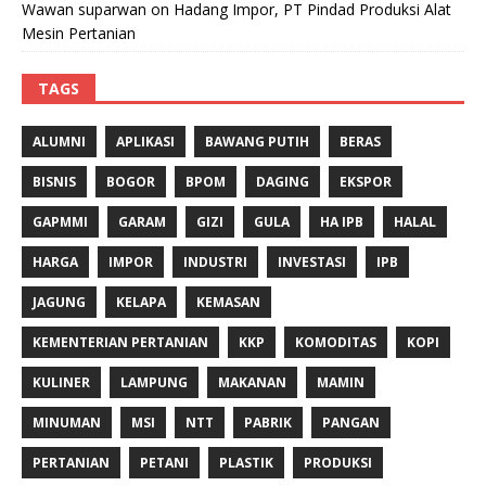
Wawan suparwan
on
Hadang Impor, PT Pindad Produksi Alat
Mesin Pertanian
TAGS
ALUMNI
APLIKASI
BAWANG PUTIH
BERAS
BISNIS
BOGOR
BPOM
DAGING
EKSPOR
GAPMMI
GARAM
GIZI
GULA
HA IPB
HALAL
HARGA
IMPOR
INDUSTRI
INVESTASI
IPB
JAGUNG
KELAPA
KEMASAN
KEMENTERIAN PERTANIAN
KKP
KOMODITAS
KOPI
KULINER
LAMPUNG
MAKANAN
MAMIN
MINUMAN
MSI
NTT
PABRIK
PANGAN
PERTANIAN
PETANI
PLASTIK
PRODUKSI