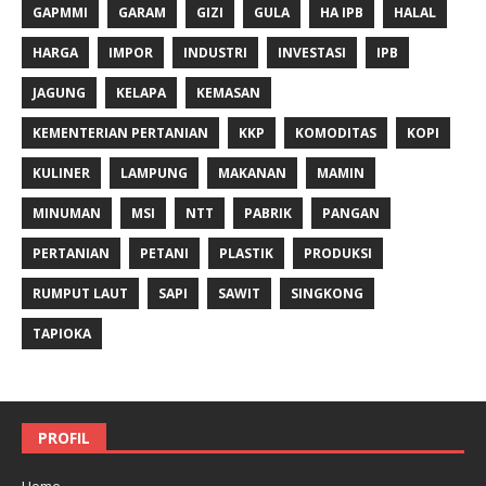
GAPMMI
GARAM
GIZI
GULA
HA IPB
HALAL
HARGA
IMPOR
INDUSTRI
INVESTASI
IPB
JAGUNG
KELAPA
KEMASAN
KEMENTERIAN PERTANIAN
KKP
KOMODITAS
KOPI
KULINER
LAMPUNG
MAKANAN
MAMIN
MINUMAN
MSI
NTT
PABRIK
PANGAN
PERTANIAN
PETANI
PLASTIK
PRODUKSI
RUMPUT LAUT
SAPI
SAWIT
SINGKONG
TAPIOKA
PROFIL
Home