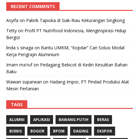
RECENT COMMENTS
Asyifa
on
Pabrik Tapioka di Siak-Riau Kekurangan Singkong
Tetty
on
Profil PT Nutrifood Indonesia, Menginspirasi Hidup
Bergizi
linda s sinaga
on
Bantu UMKM, “Kopdar” Cari Solusi Modal
Kerja Pengrajin Aluminium
Imam ma'ruf
on
Pedagang Bekicot di Kediri Kesulitan Bahan
Baku
Wawan suparwan
on
Hadang Impor, PT Pindad Produksi Alat
Mesin Pertanian
TAGS
ALUMNI
APLIKASI
BAWANG PUTIH
BERAS
BISNIS
BOGOR
BPOM
DAGING
EKSPOR