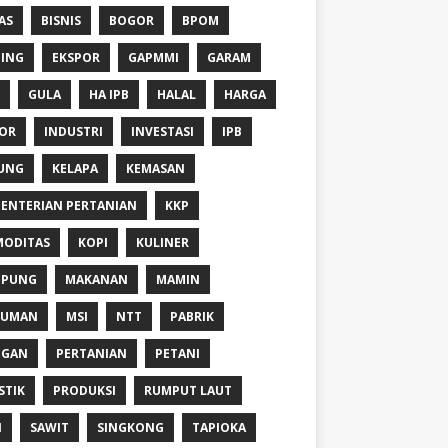
AS
BISNIS
BOGOR
BPOM
ING
EKSPOR
GAPMMI
GARAM
GULA
HA IPB
HALAL
HARGA
OR
INDUSTRI
INVESTASI
IPB
UNG
KELAPA
KEMASAN
ENTERIAN PERTANIAN
KKP
ODITAS
KOPI
KULINER
MPUNG
MAKANAN
MAMIN
NUMAN
MSI
NTT
PABRIK
NGAN
PERTANIAN
PETANI
STIK
PRODUKSI
RUMPUT LAUT
I
SAWIT
SINGKONG
TAPIOKA