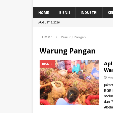
[ January 5, 2026 ]
Dihadiri Ratusan Pes
[ January 5, 2026 ]
Himpunan Alumni IP
HOME
BISNIS
INDUSTRI
KE
[ July 11, 2026 ]
Dari Limbah ke Pakan Lel
AUGUST 6, 2026
TEKNOLOGI
HOME
Warung Pangan
Warung Pangan
Apl
BISNIS
War
Aug
Jakar
BGR L
melun
dan 
#bel