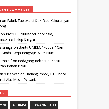
CENT COMMENTS
a
on
Pabrik Tapioka di Siak-Riau Kekurangan
kong
on
Profil PT Nutrifood Indonesia,
nspirasi Hidup Bergizi
 s sinaga
on
Bantu UMKM, “Kopdar” Cari
i Modal Kerja Pengrajin Aluminium
 ma'ruf
on
Pedagang Bekicot di Kediri
litan Bahan Baku
n suparwan
on
Hadang Impor, PT Pindad
ksi Alat Mesin Pertanian
GS
MNI
APLIKASI
BAWANG PUTIH