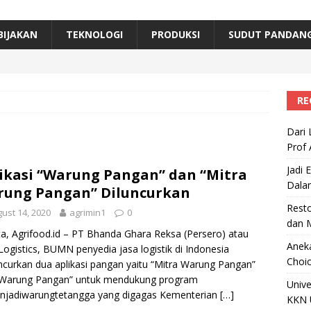
erta, Himpunan Alumni IPB Gelar Munas VII
RAGAM
B Beri Penghargaan Top 100 Alumni Prominen
RAGAM
BIJAKAN
TEKNOLOGI
PRODUKSI
SUDUT PANDAN
e, Ini Inovasi Mikroalga Prof Astri Rinanti dari Universitas Trisakti
RE
Dari 
Prof 
Jadi 
ikasi “Warung Pangan” dan “Mitra
Dala
ung Pangan” Diluncurkan
Resto
ust 14, 2020
agrimin1
0
dan 
ta, Agrifood.id – PT Bhanda Ghara Reksa (Persero) atau
Aneka
ogistics, BUMN penyedia jasa logistik di Indonesia
Choic
curkan dua aplikasi pangan yaitu “Mitra Warung Pangan”
“Warung Pangan” untuk mendukung program
Unive
anjadiwarungtetangga yang digagas Kementerian
[…]
KKN 