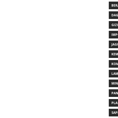
BER
DAG
GIZI
IMP
JAG
KEM
KOM
LA
MI
PA
PLA
SAP