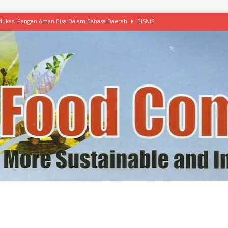
 Edukasi Pangan Aman Bisa Dalam Bahasa Daerah
BISNIS
afood’ Mulai Ekspansi, IKEA dan MSC Dukung Seafood Berkelanjutan
n Free Versi Healthy Choice, Tepung Talas Kimpul Pilihan Menu Sehat
ikpapan Latih Olah Singkong, KKN Universitas Lampung Kenalkan Sosmocaf
nis Makanan dengan McCormick, Ciptakan Raksasa Rp1.100 Triliun
etanol, MSI: Potensi Singkong Bisa Ditingkatkan
KEBIJAKAN
kel, Konawe Kepulauan Tetap Andalkan Mete, Kakao, Pala dan Kelapa