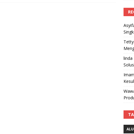
RE
Asyif
Sing
Tetty
Mengi
linda
Solus
Imam
Kesu
Wawa
Produ
TA
ALU