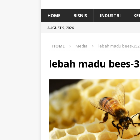
[ January 5, 2026 ]
Dihadiri Ratusan Pes
[ January 5, 2026 ]
Himpunan Alumni IP
HOME
BISNIS
INDUSTRI
KE
[ July 11, 2026 ]
Dari Limbah ke Pakan Lel
AUGUST 9, 2026
TEKNOLOGI
HOME
Media
lebah madu bees-352
lebah madu bees-3