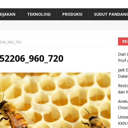
erta, Himpunan Alumni IPB Gelar Munas VII
RAGAM
B Beri Penghargaan Top 100 Alumni Prominen
RAGAM
BIJAKAN
TEKNOLOGI
PRODUKSI
SUDUT PANDAN
e, Ini Inovasi Mikroalga Prof Astri Rinanti dari Universitas Trisakti
RE
206_960_720
Dari 
52206_960_720
Prof 
Jadi 
Dala
Resto
dan 
Aneka
Choic
Unive
KKN 