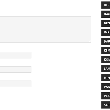
BER
DAG
GIZI
IMP
JAG
KEM
KOM
LA
MI
PA
PLA
SAP