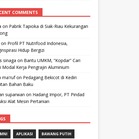
CENT COMMENTS
a
on
Pabrik Tapioka di Siak-Riau Kekurangan
kong
on
Profil PT Nutrifood Indonesia,
nspirasi Hidup Bergizi
 s sinaga
on
Bantu UMKM, “Kopdar” Cari
i Modal Kerja Pengrajin Aluminium
 ma'ruf
on
Pedagang Bekicot di Kediri
litan Bahan Baku
n suparwan
on
Hadang Impor, PT Pindad
ksi Alat Mesin Pertanian
GS
MNI
APLIKASI
BAWANG PUTIH