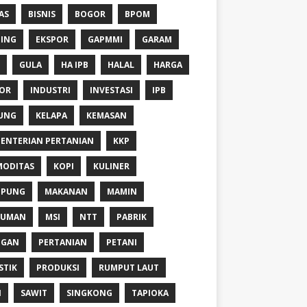
AS
BISNIS
BOGOR
BPOM
ING
EKSPOR
GAPMMI
GARAM
GULA
HA IPB
HALAL
HARGA
OR
INDUSTRI
INVESTASI
IPB
UNG
KELAPA
KEMASAN
ENTERIAN PERTANIAN
KKP
ODITAS
KOPI
KULINER
MPUNG
MAKANAN
MAMIN
NUMAN
MSI
NTT
PABRIK
NGAN
PERTANIAN
PETANI
STIK
PRODUKSI
RUMPUT LAUT
I
SAWIT
SINGKONG
TAPIOKA