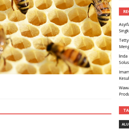
RE
Asyif
Sing
Tetty
Mengi
linda
Solus
Imam
Kesu
Wawa
Produ
TA
ALU