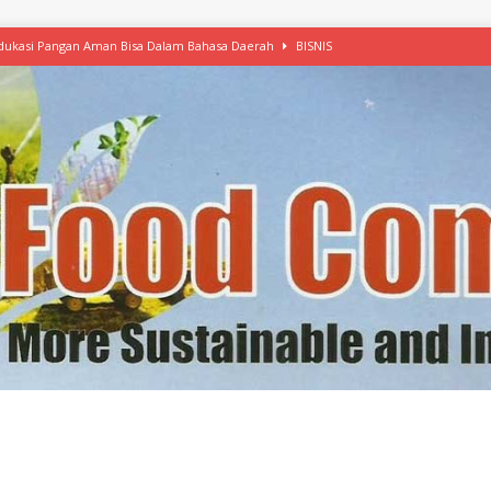
 Edukasi Pangan Aman Bisa Dalam Bahasa Daerah
BISNIS
afood’ Mulai Ekspansi, IKEA dan MSC Dukung Seafood Berkelanjutan
n Free Versi Healthy Choice, Tepung Talas Kimpul Pilihan Menu Sehat
ikpapan Latih Olah Singkong, KKN Universitas Lampung Kenalkan Sosmocaf
nis Makanan dengan McCormick, Ciptakan Raksasa Rp1.100 Triliun
etanol, MSI: Potensi Singkong Bisa Ditingkatkan
KEBIJAKAN
kel, Konawe Kepulauan Tetap Andalkan Mete, Kakao, Pala dan Kelapa