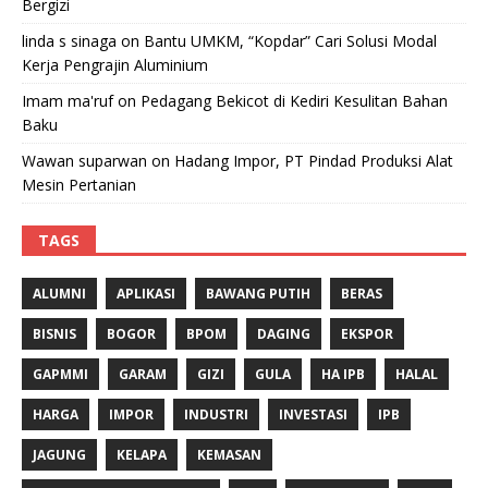
Bergizi
linda s sinaga
on
Bantu UMKM, “Kopdar” Cari Solusi Modal
Kerja Pengrajin Aluminium
Imam ma'ruf
on
Pedagang Bekicot di Kediri Kesulitan Bahan
Baku
Wawan suparwan
on
Hadang Impor, PT Pindad Produksi Alat
Mesin Pertanian
TAGS
ALUMNI
APLIKASI
BAWANG PUTIH
BERAS
BISNIS
BOGOR
BPOM
DAGING
EKSPOR
GAPMMI
GARAM
GIZI
GULA
HA IPB
HALAL
HARGA
IMPOR
INDUSTRI
INVESTASI
IPB
JAGUNG
KELAPA
KEMASAN