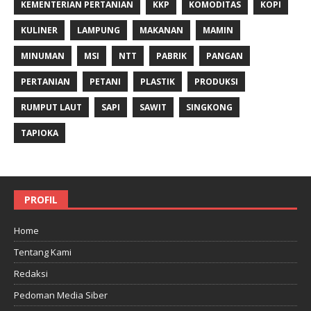
KEMENTERIAN PERTANIAN
KKP
KOMODITAS
KOPI
KULINER
LAMPUNG
MAKANAN
MAMIN
MINUMAN
MSI
NTT
PABRIK
PANGAN
PERTANIAN
PETANI
PLASTIK
PRODUKSI
RUMPUT LAUT
SAPI
SAWIT
SINGKONG
TAPIOKA
PROFIL
Home
Tentang Kami
Redaksi
Pedoman Media Siber