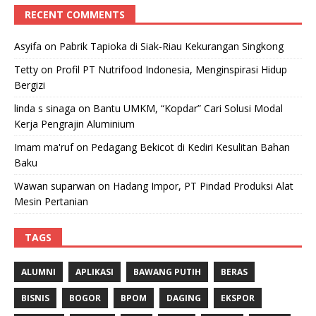
RECENT COMMENTS
Asyifa
on
Pabrik Tapioka di Siak-Riau Kekurangan Singkong
Tetty
on
Profil PT Nutrifood Indonesia, Menginspirasi Hidup
Bergizi
linda s sinaga
on
Bantu UMKM, “Kopdar” Cari Solusi Modal
Kerja Pengrajin Aluminium
Imam ma'ruf
on
Pedagang Bekicot di Kediri Kesulitan Bahan
Baku
Wawan suparwan
on
Hadang Impor, PT Pindad Produksi Alat
Mesin Pertanian
TAGS
ALUMNI
APLIKASI
BAWANG PUTIH
BERAS
BISNIS
BOGOR
BPOM
DAGING
EKSPOR