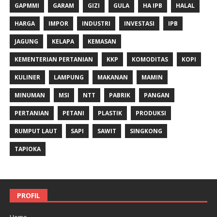
GAPMMI
GARAM
GIZI
GULA
HA IPB
HALAL
HARGA
IMPOR
INDUSTRI
INVESTASI
IPB
JAGUNG
KELAPA
KEMASAN
KEMENTERIAN PERTANIAN
KKP
KOMODITAS
KOPI
KULINER
LAMPUNG
MAKANAN
MAMIN
MINUMAN
MSI
NTT
PABRIK
PANGAN
PERTANIAN
PETANI
PLASTIK
PRODUKSI
RUMPUT LAUT
SAPI
SAWIT
SINGKONG
TAPIOKA
PROFIL
Home