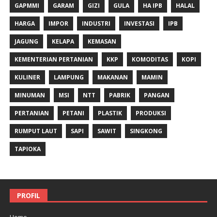
GAPMMI
GARAM
GIZI
GULA
HA IPB
HALAL
HARGA
IMPOR
INDUSTRI
INVESTASI
IPB
JAGUNG
KELAPA
KEMASAN
KEMENTERIAN PERTANIAN
KKP
KOMODITAS
KOPI
KULINER
LAMPUNG
MAKANAN
MAMIN
MINUMAN
MSI
NTT
PABRIK
PANGAN
PERTANIAN
PETANI
PLASTIK
PRODUKSI
RUMPUT LAUT
SAPI
SAWIT
SINGKONG
TAPIOKA
PROFIL
Home