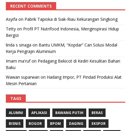
RECENT COMMENTS
Asyifa
on
Pabrik Tapioka di Siak-Riau Kekurangan Singkong
Tetty
on
Profil PT Nutrifood Indonesia, Menginspirasi Hidup
Bergizi
linda s sinaga
on
Bantu UMKM, “Kopdar” Cari Solusi Modal
Kerja Pengrajin Aluminium
Imam ma'ruf
on
Pedagang Bekicot di Kediri Kesulitan Bahan
Baku
Wawan suparwan
on
Hadang Impor, PT Pindad Produksi Alat
Mesin Pertanian
TAGS
ALUMNI
APLIKASI
BAWANG PUTIH
BERAS
BISNIS
BOGOR
BPOM
DAGING
EKSPOR