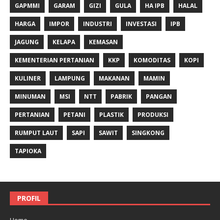
GAPMMI
GARAM
GIZI
GULA
HA IPB
HALAL
HARGA
IMPOR
INDUSTRI
INVESTASI
IPB
JAGUNG
KELAPA
KEMASAN
KEMENTERIAN PERTANIAN
KKP
KOMODITAS
KOPI
KULINER
LAMPUNG
MAKANAN
MAMIN
MINUMAN
MSI
NTT
PABRIK
PANGAN
PERTANIAN
PETANI
PLASTIK
PRODUKSI
RUMPUT LAUT
SAPI
SAWIT
SINGKONG
TAPIOKA
PROFIL
Home