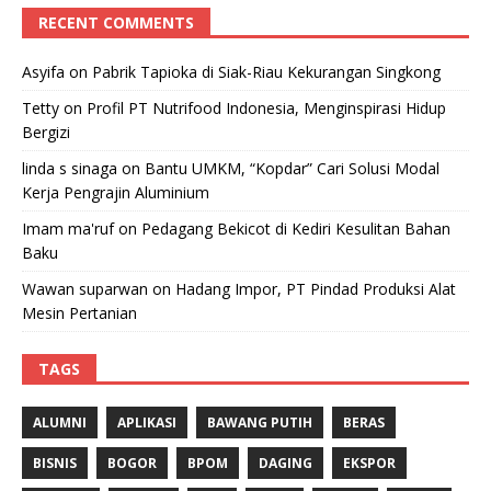
RECENT COMMENTS
Asyifa
on
Pabrik Tapioka di Siak-Riau Kekurangan Singkong
Tetty
on
Profil PT Nutrifood Indonesia, Menginspirasi Hidup
Bergizi
linda s sinaga
on
Bantu UMKM, “Kopdar” Cari Solusi Modal
Kerja Pengrajin Aluminium
Imam ma'ruf
on
Pedagang Bekicot di Kediri Kesulitan Bahan
Baku
Wawan suparwan
on
Hadang Impor, PT Pindad Produksi Alat
Mesin Pertanian
TAGS
ALUMNI
APLIKASI
BAWANG PUTIH
BERAS
BISNIS
BOGOR
BPOM
DAGING
EKSPOR