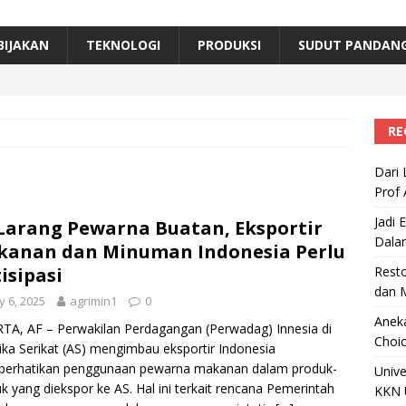
erta, Himpunan Alumni IPB Gelar Munas VII
RAGAM
B Beri Penghargaan Top 100 Alumni Prominen
RAGAM
BIJAKAN
TEKNOLOGI
PRODUKSI
SUDUT PANDAN
e, Ini Inovasi Mikroalga Prof Astri Rinanti dari Universitas Trisakti
RE
Dari 
Prof 
Jadi 
Larang Pewarna Buatan, Eksportir
Dala
anan dan Minuman Indonesia Perlu
isipasi
Resto
dan 
 6, 2025
agrimin1
0
Aneka
TA, AF – Perwakilan Perdagangan (Perwadag) Innesia di
Choic
ka Serikat (AS) mengimbau eksportir Indonesia
erhatikan penggunaan pewarna makanan dalam produk-
Unive
k yang diekspor ke AS. Hal ini terkait rencana Pemerintah
KKN 