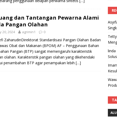
larang penggunaan delapan perwarna sintetis
[…]
RE
uang dan Tantangan Pewarna Alami
Asyif
da Pangan Olahan
Sing
 20, 2024
agrimin1
0
Tetty
Defi ZaharudinDirektorat Standardisasi Pangan Olahan Badan
Mengi
awas Obat dan Makanan (BPOM) AF – Penggunaan Bahan
linda
han Pangan (BTP) sangat memengaruhi karakteristik
Solus
n olahan. Karakteristik pangan olahan yang dikehendaki
lui penambahan BTP agar penampakan lebih
[…]
Imam
Kesu
Wawa
Produ
TA
ALU