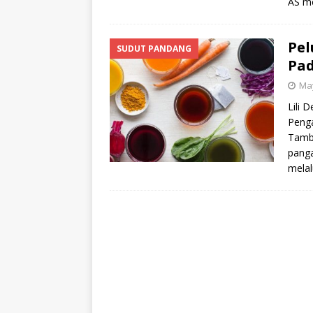
AS me
Pel
SUDUT PANDANG
Pa
May
Lili 
Peng
Tamba
panga
mela