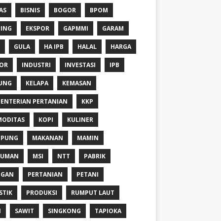
AS
BISNIS
BOGOR
BPOM
ING
EKSPOR
GAPMMI
GARAM
GULA
HA IPB
HALAL
HARGA
OR
INDUSTRI
INVESTASI
IPB
UNG
KELAPA
KEMASAN
ENTERIAN PERTANIAN
KKP
ODITAS
KOPI
KULINER
MPUNG
MAKANAN
MAMIN
NUMAN
MSI
NTT
PABRIK
NGAN
PERTANIAN
PETANI
STIK
PRODUKSI
RUMPUT LAUT
I
SAWIT
SINGKONG
TAPIOKA