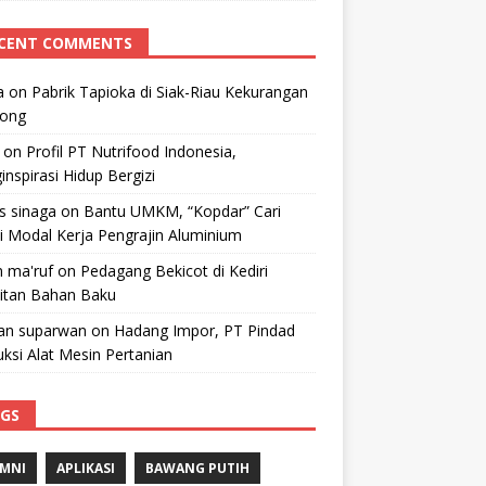
CENT COMMENTS
a
on
Pabrik Tapioka di Siak-Riau Kekurangan
kong
on
Profil PT Nutrifood Indonesia,
nspirasi Hidup Bergizi
 s sinaga
on
Bantu UMKM, “Kopdar” Cari
i Modal Kerja Pengrajin Aluminium
 ma'ruf
on
Pedagang Bekicot di Kediri
litan Bahan Baku
n suparwan
on
Hadang Impor, PT Pindad
ksi Alat Mesin Pertanian
GS
MNI
APLIKASI
BAWANG PUTIH