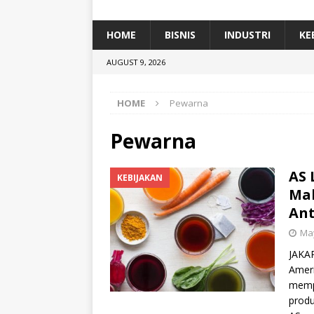
[ January 5, 2026 ]
Dihadiri Ratusan Pes
[ January 5, 2026 ]
Himpunan Alumni IP
HOME
BISNIS
INDUSTRI
KE
[ July 11, 2026 ]
Dari Limbah ke Pakan Lel
AUGUST 9, 2026
TEKNOLOGI
HOME
Pewarna
Pewarna
AS 
KEBIJAKAN
Mak
Ant
May
JAKAR
Ameri
memp
produ