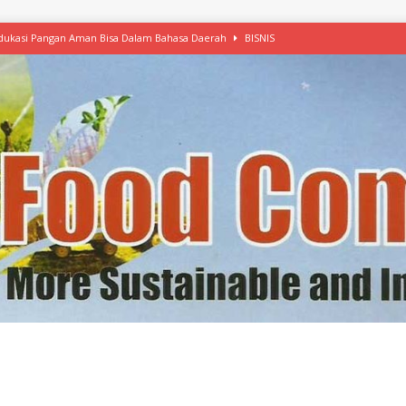
 Edukasi Pangan Aman Bisa Dalam Bahasa Daerah
BISNIS
afood’ Mulai Ekspansi, IKEA dan MSC Dukung Seafood Berkelanjutan
n Free Versi Healthy Choice, Tepung Talas Kimpul Pilihan Menu Sehat
ikpapan Latih Olah Singkong, KKN Universitas Lampung Kenalkan Sosmocaf
nis Makanan dengan McCormick, Ciptakan Raksasa Rp1.100 Triliun
etanol, MSI: Potensi Singkong Bisa Ditingkatkan
KEBIJAKAN
kel, Konawe Kepulauan Tetap Andalkan Mete, Kakao, Pala dan Kelapa