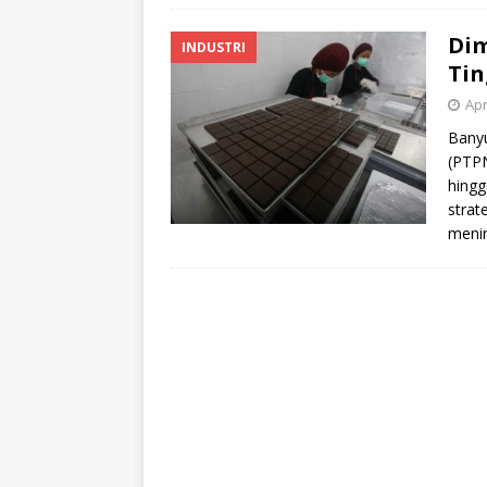
Dim
INDUSTRI
Tin
Apr
Banyu
(PTPN
hingg
strate
menin