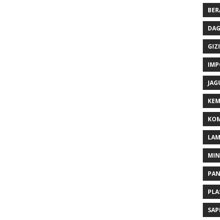
BER
DAG
GIZI
IMP
JAG
KEM
KOM
LA
MI
PA
PLA
SAP