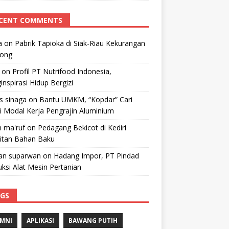
CENT COMMENTS
a
on
Pabrik Tapioka di Siak-Riau Kekurangan
kong
on
Profil PT Nutrifood Indonesia,
nspirasi Hidup Bergizi
 s sinaga
on
Bantu UMKM, “Kopdar” Cari
i Modal Kerja Pengrajin Aluminium
 ma'ruf
on
Pedagang Bekicot di Kediri
litan Bahan Baku
n suparwan
on
Hadang Impor, PT Pindad
ksi Alat Mesin Pertanian
GS
MNI
APLIKASI
BAWANG PUTIH