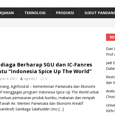
erta, Himpunan Alumni IPB Gelar Munas VII
RAGAM
B Beri Penghargaan Top 100 Alumni Prominen
RAGAM
BIJAKAN
TEKNOLOGI
PRODUKSI
SUDUT PANDAN
e, Ini Inovasi Mikroalga Prof Astri Rinanti dari Universitas Trisakti
RE
Dari 
Prof 
Jadi 
diaga Berharap SGU dan IC-Fanres
Dala
tu “Indonesia Spice Up The World”
Resto
ust 4, 2021
agrimin1
0
dan 
rang, Agrifood.id – Kementerian Pariwisata dan Ekonomi
Aneka
if menggagas program Indonesia Spice Up The World untuk
Choic
erluas pemasaran produk bumbu, makanan dan rempah
Tanah Air. Menteri Pariwisata dan Ekonomi Kreatif
Unive
arekraf) Sandiaga Salahuddin Uno
[…]
KKN 