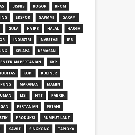
AS
BISNIS
BOGOR
BPOM
ING
EKSPOR
GAPMMI
GARAM
GULA
HA IPB
HALAL
HARGA
OR
INDUSTRI
INVESTASI
IPB
UNG
KELAPA
KEMASAN
ENTERIAN PERTANIAN
KKP
ODITAS
KOPI
KULINER
MPUNG
MAKANAN
MAMIN
NUMAN
MSI
NTT
PABRIK
NGAN
PERTANIAN
PETANI
STIK
PRODUKSI
RUMPUT LAUT
I
SAWIT
SINGKONG
TAPIOKA