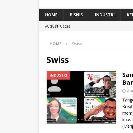
[ January 5, 2026 ]
Dihadiri Ratusan Pes
[ January 5, 2026 ]
Himpunan Alumni IP
HOME
BISNIS
INDUSTRI
KE
[ July 11, 2026 ]
Dari Limbah ke Pakan Lel
AUGUST 7, 2026
TEKNOLOGI
HOME
Swiss
Swiss
San
INDUSTRI
Ban
Aug
Tange
Kreat
memp
khas 
(Menp