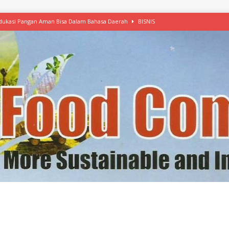
 Edukasi Pangan Aman Bisa Dalam Bahasa Daerah
BISNIS
afood’ Mulai Ekspansi, IKEA dan MSC Dukung Seafood Berkelanjutan
n Free Versi Healthy Choice, Tepung Talas Kimpul Pilihan Menu Sehat
ikpapan Latih Olah Singkong, KKN Universitas Lampung Kenalkan Sosmocaf
nis Makanan dengan McCormick, Ciptakan Raksasa Rp1.100 Triliun
etanol, MSI: Potensi Singkong Bisa Ditingkatkan
KEBIJAKAN
kel, Konawe Kepulauan Tetap Andalkan Mete, Kakao, Pala dan Kelapa