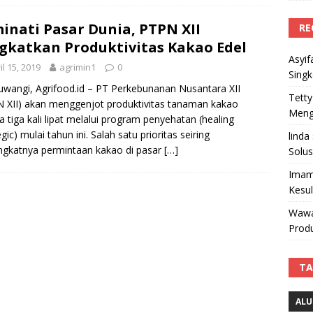
inati Pasar Dunia, PTPN XII
RE
gkatkan Produktivitas Kakao Edel
Asyif
il 15, 2019
agrimin1
0
Sing
wangi, Agrifood.id – PT Perkebunanan Nusantara XII
Tetty
 XII) akan menggenjot produktivitas tanaman kakao
Mengi
a tiga kali lipat melalui program penyehatan (healing
gic) mulai tahun ini. Salah satu prioritas seiring
linda
gkatnya permintaan kakao di pasar
[…]
Solus
Imam
Kesu
Wawa
Produ
TA
ALU