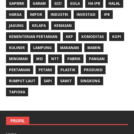
GAPMMI
GARAM
GIZI
GULA
HA IPB
HALAL
HARGA
IMPOR
INDUSTRI
INVESTASI
IPB
JAGUNG
KELAPA
KEMASAN
KEMENTERIAN PERTANIAN
KKP
KOMODITAS
KOPI
KULINER
LAMPUNG
MAKANAN
MAMIN
MINUMAN
MSI
NTT
PABRIK
PANGAN
PERTANIAN
PETANI
PLASTIK
PRODUKSI
RUMPUT LAUT
SAPI
SAWIT
SINGKONG
TAPIOKA
PROFIL
Home