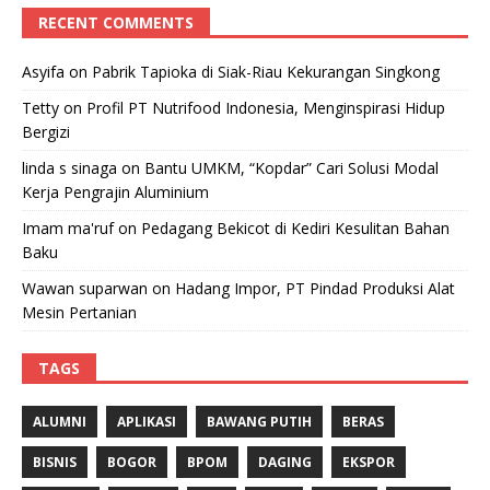
RECENT COMMENTS
Asyifa
on
Pabrik Tapioka di Siak-Riau Kekurangan Singkong
Tetty
on
Profil PT Nutrifood Indonesia, Menginspirasi Hidup
Bergizi
linda s sinaga
on
Bantu UMKM, “Kopdar” Cari Solusi Modal
Kerja Pengrajin Aluminium
Imam ma'ruf
on
Pedagang Bekicot di Kediri Kesulitan Bahan
Baku
Wawan suparwan
on
Hadang Impor, PT Pindad Produksi Alat
Mesin Pertanian
TAGS
ALUMNI
APLIKASI
BAWANG PUTIH
BERAS
BISNIS
BOGOR
BPOM
DAGING
EKSPOR