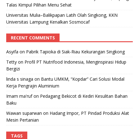
Talas Kimpul Pilihan Menu Sehat
Universitas Mulia–Balikpapan Latih Olah Singkong, KKN
Universitas Lampung Kenalkan Sosmocaf
RECENT COMMENTS
Asyifa
on
Pabrik Tapioka di Siak-Riau Kekurangan Singkong
Tetty
on
Profil PT Nutrifood Indonesia, Menginspirasi Hidup
Bergizi
linda s sinaga
on
Bantu UMKM, “Kopdar” Cari Solusi Modal
Kerja Pengrajin Aluminium
Imam ma'ruf
on
Pedagang Bekicot di Kediri Kesulitan Bahan
Baku
Wawan suparwan
on
Hadang Impor, PT Pindad Produksi Alat
Mesin Pertanian
TAGS