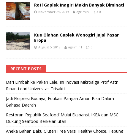
Roti Gaplek Inagiri Makin Banyak Diminati
November 25, 2019
agrimin1
0
Kue Olahan Gaplek Wonogiri Jajal Pasar
Eropa
August 5, 2018
agrimin1
0
RECENT POSTS
Dari Limbah ke Pakan Lele, Ini Inovasi Mikroalga Prof Astri
Rinanti dari Universitas Trisakti
Jadi Ekspresi Budaya, Edukasi Pangan Aman Bisa Dalam
Bahasa Daerah
Restoran ‘Republik Seafood’ Mulai Ekspansi, IKEA dan MSC
Dukung Seafood Berkelanjutan
Aneka Bahan Baku Gluten Free Versi Healthy Choice, Tepung