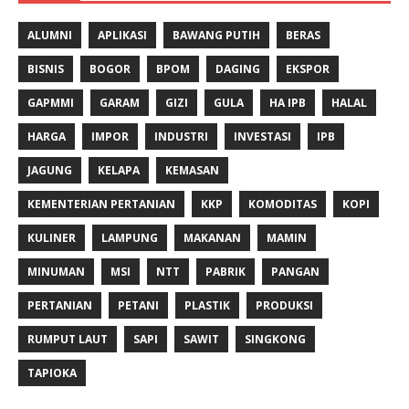
ALUMNI
APLIKASI
BAWANG PUTIH
BERAS
BISNIS
BOGOR
BPOM
DAGING
EKSPOR
GAPMMI
GARAM
GIZI
GULA
HA IPB
HALAL
HARGA
IMPOR
INDUSTRI
INVESTASI
IPB
JAGUNG
KELAPA
KEMASAN
KEMENTERIAN PERTANIAN
KKP
KOMODITAS
KOPI
KULINER
LAMPUNG
MAKANAN
MAMIN
MINUMAN
MSI
NTT
PABRIK
PANGAN
PERTANIAN
PETANI
PLASTIK
PRODUKSI
RUMPUT LAUT
SAPI
SAWIT
SINGKONG
TAPIOKA