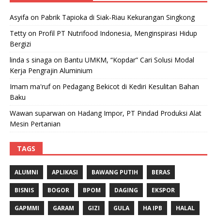
Asyifa
on
Pabrik Tapioka di Siak-Riau Kekurangan Singkong
Tetty
on
Profil PT Nutrifood Indonesia, Menginspirasi Hidup
Bergizi
linda s sinaga
on
Bantu UMKM, “Kopdar” Cari Solusi Modal
Kerja Pengrajin Aluminium
Imam ma'ruf
on
Pedagang Bekicot di Kediri Kesulitan Bahan
Baku
Wawan suparwan
on
Hadang Impor, PT Pindad Produksi Alat
Mesin Pertanian
TAGS
ALUMNI
APLIKASI
BAWANG PUTIH
BERAS
BISNIS
BOGOR
BPOM
DAGING
EKSPOR
GAPMMI
GARAM
GIZI
GULA
HA IPB
HALAL