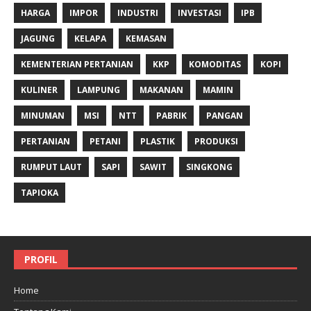
HARGA
IMPOR
INDUSTRI
INVESTASI
IPB
JAGUNG
KELAPA
KEMASAN
KEMENTERIAN PERTANIAN
KKP
KOMODITAS
KOPI
KULINER
LAMPUNG
MAKANAN
MAMIN
MINUMAN
MSI
NTT
PABRIK
PANGAN
PERTANIAN
PETANI
PLASTIK
PRODUKSI
RUMPUT LAUT
SAPI
SAWIT
SINGKONG
TAPIOKA
PROFIL
Home