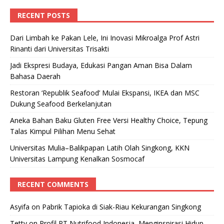
RECENT POSTS
Dari Limbah ke Pakan Lele, Ini Inovasi Mikroalga Prof Astri
Rinanti dari Universitas Trisakti
Jadi Ekspresi Budaya, Edukasi Pangan Aman Bisa Dalam
Bahasa Daerah
Restoran ‘Republik Seafood’ Mulai Ekspansi, IKEA dan MSC
Dukung Seafood Berkelanjutan
Aneka Bahan Baku Gluten Free Versi Healthy Choice, Tepung
Talas Kimpul Pilihan Menu Sehat
Universitas Mulia–Balikpapan Latih Olah Singkong, KKN
Universitas Lampung Kenalkan Sosmocaf
RECENT COMMENTS
Asyifa
on
Pabrik Tapioka di Siak-Riau Kekurangan Singkong
Tetty
on
Profil PT Nutrifood Indonesia, Menginspirasi Hidup