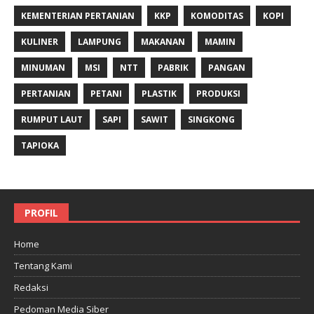
KEMENTERIAN PERTANIAN
KKP
KOMODITAS
KOPI
KULINER
LAMPUNG
MAKANAN
MAMIN
MINUMAN
MSI
NTT
PABRIK
PANGAN
PERTANIAN
PETANI
PLASTIK
PRODUKSI
RUMPUT LAUT
SAPI
SAWIT
SINGKONG
TAPIOKA
PROFIL
Home
Tentang Kami
Redaksi
Pedoman Media Siber