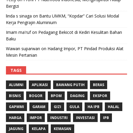
Bergizi
linda s sinaga
on
Bantu UMKM, “Kopdar” Cari Solusi Modal
Kerja Pengrajin Aluminium
Imam ma'ruf
on
Pedagang Bekicot di Kediri Kesulitan Bahan
Baku
Wawan suparwan
on
Hadang Impor, PT Pindad Produksi Alat
Mesin Pertanian
TAGS
ALUMNI
APLIKASI
BAWANG PUTIH
BERAS
BISNIS
BOGOR
BPOM
DAGING
EKSPOR
GAPMMI
GARAM
GIZI
GULA
HA IPB
HALAL
HARGA
IMPOR
INDUSTRI
INVESTASI
IPB
JAGUNG
KELAPA
KEMASAN