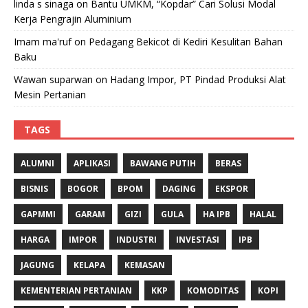
linda s sinaga
on
Bantu UMKM, “Kopdar” Cari Solusi Modal
Kerja Pengrajin Aluminium
Imam ma'ruf
on
Pedagang Bekicot di Kediri Kesulitan Bahan
Baku
Wawan suparwan
on
Hadang Impor, PT Pindad Produksi Alat
Mesin Pertanian
TAGS
ALUMNI
APLIKASI
BAWANG PUTIH
BERAS
BISNIS
BOGOR
BPOM
DAGING
EKSPOR
GAPMMI
GARAM
GIZI
GULA
HA IPB
HALAL
HARGA
IMPOR
INDUSTRI
INVESTASI
IPB
JAGUNG
KELAPA
KEMASAN
KEMENTERIAN PERTANIAN
KKP
KOMODITAS
KOPI