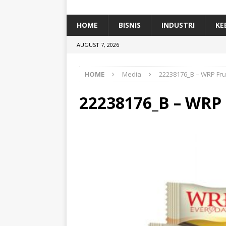
[ January 5, 2026 ]
Dihadiri Ratusan Pes
[ January 5, 2026 ]
Himpunan Alumni IP
HOME
BISNIS
INDUSTRI
KE
[ July 11, 2026 ]
Dari Limbah ke Pakan Lel
AUGUST 7, 2026
TEKNOLOGI
HOME
Media
22238176_B – WRP Frui
22238176_B – WRP 