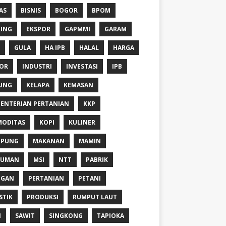
AS
BISNIS
BOGOR
BPOM
ING
EKSPOR
GAPMMI
GARAM
GULA
HA IPB
HALAL
HARGA
OR
INDUSTRI
INVESTASI
IPB
UNG
KELAPA
KEMASAN
ENTERIAN PERTANIAN
KKP
ODITAS
KOPI
KULINER
MPUNG
MAKANAN
MAMIN
NUMAN
MSI
NTT
PABRIK
NGAN
PERTANIAN
PETANI
STIK
PRODUKSI
RUMPUT LAUT
I
SAWIT
SINGKONG
TAPIOKA