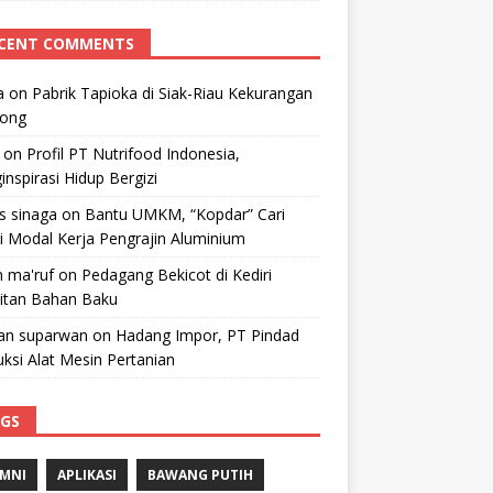
CENT COMMENTS
a
on
Pabrik Tapioka di Siak-Riau Kekurangan
kong
on
Profil PT Nutrifood Indonesia,
nspirasi Hidup Bergizi
 s sinaga
on
Bantu UMKM, “Kopdar” Cari
i Modal Kerja Pengrajin Aluminium
 ma'ruf
on
Pedagang Bekicot di Kediri
litan Bahan Baku
n suparwan
on
Hadang Impor, PT Pindad
ksi Alat Mesin Pertanian
GS
MNI
APLIKASI
BAWANG PUTIH