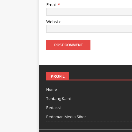
Email
*
Website
PROFIL
Home
Tentang Kami
Redaksi
Pedoman Media Siber