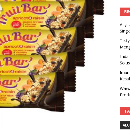
RE
Asyif
Sing
Tetty
Mengi
linda
Solus
Imam
Kesu
Wawa
Produ
TA
ALU