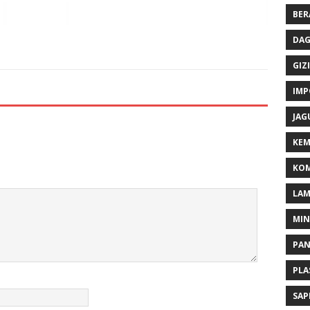
BER
DAG
GIZI
IMP
JAG
KEM
KOM
LA
MI
PA
PLA
SAP