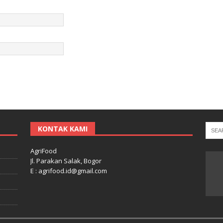
KONTAK KAMI
AgriFood
Jl. Parakan Salak, Bogor
E : agrifood.id@gmail.com