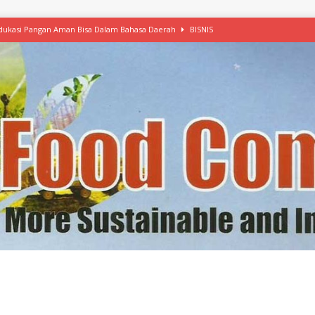
 Edukasi Pangan Aman Bisa Dalam Bahasa Daerah
BISNIS
afood’ Mulai Ekspansi, IKEA dan MSC Dukung Seafood Berkelanjutan
n Free Versi Healthy Choice, Tepung Talas Kimpul Pilihan Menu Sehat
ikpapan Latih Olah Singkong, KKN Universitas Lampung Kenalkan Sosmocaf
nis Makanan dengan McCormick, Ciptakan Raksasa Rp1.100 Triliun
etanol, MSI: Potensi Singkong Bisa Ditingkatkan
KEBIJAKAN
kel, Konawe Kepulauan Tetap Andalkan Mete, Kakao, Pala dan Kelapa