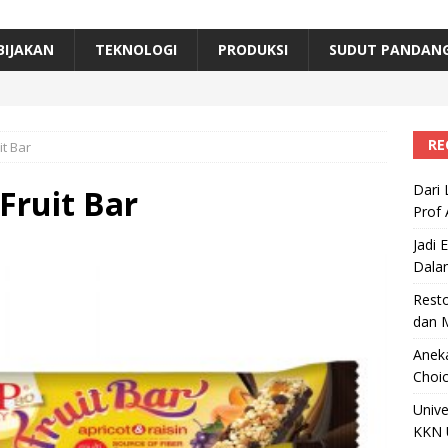
erta, Himpunan Alumni IPB Gelar Munas VII
RAGAM
B Beri Penghargaan Top 100 Alumni Prominen
RAGAM
BIJAKAN
TEKNOLOGI
PRODUKSI
SUDUT PANDAN
e, Ini Inovasi Mikroalga Prof Astri Rinanti dari Universitas Trisakti
RE
t Bar
Dari 
Fruit Bar
Prof 
Jadi 
Dala
Resto
dan 
Aneka
Choic
Unive
KKN 