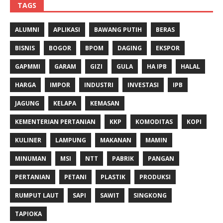
TAGS
ALUMNI
APLIKASI
BAWANG PUTIH
BERAS
BISNIS
BOGOR
BPOM
DAGING
EKSPOR
GAPMMI
GARAM
GIZI
GULA
HA IPB
HALAL
HARGA
IMPOR
INDUSTRI
INVESTASI
IPB
JAGUNG
KELAPA
KEMASAN
KEMENTERIAN PERTANIAN
KKP
KOMODITAS
KOPI
KULINER
LAMPUNG
MAKANAN
MAMIN
MINUMAN
MSI
NTT
PABRIK
PANGAN
PERTANIAN
PETANI
PLASTIK
PRODUKSI
RUMPUT LAUT
SAPI
SAWIT
SINGKONG
TAPIOKA