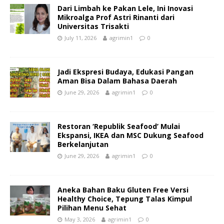
Dari Limbah ke Pakan Lele, Ini Inovasi
Mikroalga Prof Astri Rinanti dari
Universitas Trisakti
July 11, 2026
agrimin1
0
Jadi Ekspresi Budaya, Edukasi Pangan
Aman Bisa Dalam Bahasa Daerah
June 29, 2026
agrimin1
0
Restoran ‘Republik Seafood’ Mulai
Ekspansi, IKEA dan MSC Dukung Seafood
Berkelanjutan
June 29, 2026
agrimin1
0
Aneka Bahan Baku Gluten Free Versi
Healthy Choice, Tepung Talas Kimpul
Pilihan Menu Sehat
May 3, 2026
agrimin1
0