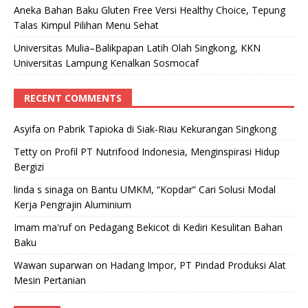
Aneka Bahan Baku Gluten Free Versi Healthy Choice, Tepung
Talas Kimpul Pilihan Menu Sehat
Universitas Mulia–Balikpapan Latih Olah Singkong, KKN
Universitas Lampung Kenalkan Sosmocaf
RECENT COMMENTS
Asyifa
on
Pabrik Tapioka di Siak-Riau Kekurangan Singkong
Tetty
on
Profil PT Nutrifood Indonesia, Menginspirasi Hidup
Bergizi
linda s sinaga
on
Bantu UMKM, “Kopdar” Cari Solusi Modal
Kerja Pengrajin Aluminium
Imam ma'ruf
on
Pedagang Bekicot di Kediri Kesulitan Bahan
Baku
Wawan suparwan
on
Hadang Impor, PT Pindad Produksi Alat
Mesin Pertanian