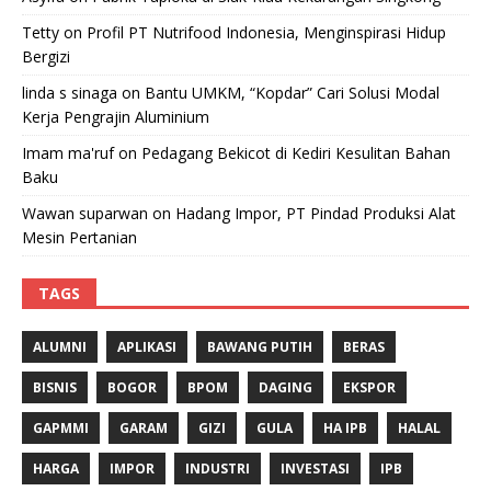
Tetty
on
Profil PT Nutrifood Indonesia, Menginspirasi Hidup
Bergizi
linda s sinaga
on
Bantu UMKM, “Kopdar” Cari Solusi Modal
Kerja Pengrajin Aluminium
Imam ma'ruf
on
Pedagang Bekicot di Kediri Kesulitan Bahan
Baku
Wawan suparwan
on
Hadang Impor, PT Pindad Produksi Alat
Mesin Pertanian
TAGS
ALUMNI
APLIKASI
BAWANG PUTIH
BERAS
BISNIS
BOGOR
BPOM
DAGING
EKSPOR
GAPMMI
GARAM
GIZI
GULA
HA IPB
HALAL
HARGA
IMPOR
INDUSTRI
INVESTASI
IPB