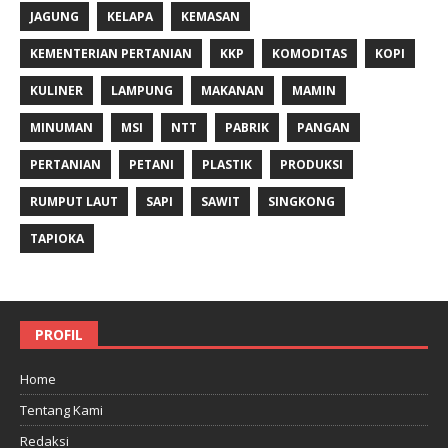
JAGUNG
KELAPA
KEMASAN
KEMENTERIAN PERTANIAN
KKP
KOMODITAS
KOPI
KULINER
LAMPUNG
MAKANAN
MAMIN
MINUMAN
MSI
NTT
PABRIK
PANGAN
PERTANIAN
PETANI
PLASTIK
PRODUKSI
RUMPUT LAUT
SAPI
SAWIT
SINGKONG
TAPIOKA
PROFIL
Home
Tentang Kami
Redaksi