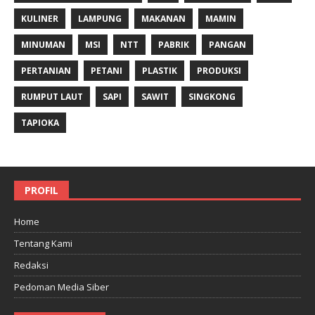
KULINER
LAMPUNG
MAKANAN
MAMIN
MINUMAN
MSI
NTT
PABRIK
PANGAN
PERTANIAN
PETANI
PLASTIK
PRODUKSI
RUMPUT LAUT
SAPI
SAWIT
SINGKONG
TAPIOKA
PROFIL
Home
Tentang Kami
Redaksi
Pedoman Media Siber