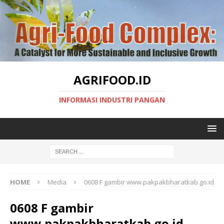
AGRIFOOD.ID
INFORMASI INDUSTRI PANGAN
HOME
Media
0608 F gambir www.pakpakbharatkab.go.id
0608 F gambir
www.pakpakbharatkab.go.id