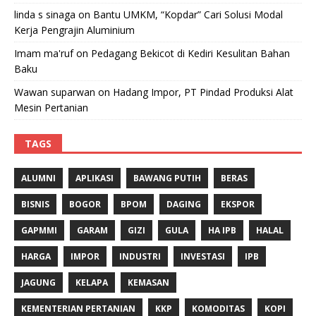
linda s sinaga
on
Bantu UMKM, “Kopdar” Cari Solusi Modal
Kerja Pengrajin Aluminium
Imam ma'ruf
on
Pedagang Bekicot di Kediri Kesulitan Bahan
Baku
Wawan suparwan
on
Hadang Impor, PT Pindad Produksi Alat
Mesin Pertanian
TAGS
ALUMNI
APLIKASI
BAWANG PUTIH
BERAS
BISNIS
BOGOR
BPOM
DAGING
EKSPOR
GAPMMI
GARAM
GIZI
GULA
HA IPB
HALAL
HARGA
IMPOR
INDUSTRI
INVESTASI
IPB
JAGUNG
KELAPA
KEMASAN
KEMENTERIAN PERTANIAN
KKP
KOMODITAS
KOPI