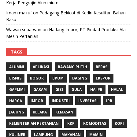
Kerja Pengrajin Aluminium
Imam ma'ruf
on
Pedagang Bekicot di Kediri Kesulitan Bahan
Baku
Wawan suparwan
on
Hadang Impor, PT Pindad Produksi Alat
Mesin Pertanian
TAGS
ALUMNI
APLIKASI
BAWANG PUTIH
BERAS
BISNIS
BOGOR
BPOM
DAGING
EKSPOR
GAPMMI
GARAM
GIZI
GULA
HA IPB
HALAL
HARGA
IMPOR
INDUSTRI
INVESTASI
IPB
JAGUNG
KELAPA
KEMASAN
KEMENTERIAN PERTANIAN
KKP
KOMODITAS
KOPI
KULINER
LAMPUNG
MAKANAN
MAMIN