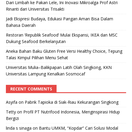
Dari Limbah ke Pakan Lele, Ini Inovasi Mikroalga Prof Astri
Rinanti dari Universitas Trisakti
Jadi Ekspresi Budaya, Edukasi Pangan Aman Bisa Dalam
Bahasa Daerah
Restoran ‘Republik Seafood’ Mulai Ekspansi, IKEA dan MSC
Dukung Seafood Berkelanjutan
Aneka Bahan Baku Gluten Free Versi Healthy Choice, Tepung
Talas Kimpul Pilihan Menu Sehat
Universitas Mulia–Balikpapan Latih Olah Singkong, KKN
Universitas Lampung Kenalkan Sosmocaf
RECENT COMMENTS
Asyifa
on
Pabrik Tapioka di Siak-Riau Kekurangan Singkong
Tetty
on
Profil PT Nutrifood Indonesia, Menginspirasi Hidup
Bergizi
linda s sinaga
on
Bantu UMKM, “Kopdar” Cari Solusi Modal