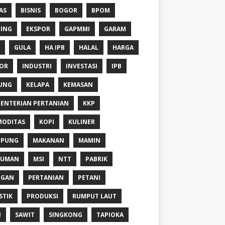
AS
BISNIS
BOGOR
BPOM
ING
EKSPOR
GAPMMI
GARAM
GULA
HA IPB
HALAL
HARGA
OR
INDUSTRI
INVESTASI
IPB
UNG
KELAPA
KEMASAN
ENTERIAN PERTANIAN
KKP
ODITAS
KOPI
KULINER
MPUNG
MAKANAN
MAMIN
NUMAN
MSI
NTT
PABRIK
NGAN
PERTANIAN
PETANI
STIK
PRODUKSI
RUMPUT LAUT
I
SAWIT
SINGKONG
TAPIOKA