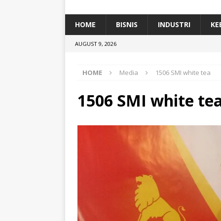
[ January 5, 2026 ]
Dihadiri Ratusan Pes
[ January 5, 2026 ]
Himpunan Alumni IP
HOME
BISNIS
INDUSTRI
KE
[ July 11, 2026 ]
Dari Limbah ke Pakan Lel
AUGUST 9, 2026
TEKNOLOGI
HOME
Media
1506 SMI white tea
1506 SMI white te