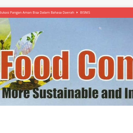
 Edukasi Pangan Aman Bisa Dalam Bahasa Daerah
BISNIS
afood’ Mulai Ekspansi, IKEA dan MSC Dukung Seafood Berkelanjutan
n Free Versi Healthy Choice, Tepung Talas Kimpul Pilihan Menu Sehat
ikpapan Latih Olah Singkong, KKN Universitas Lampung Kenalkan Sosmocaf
nis Makanan dengan McCormick, Ciptakan Raksasa Rp1.100 Triliun
etanol, MSI: Potensi Singkong Bisa Ditingkatkan
KEBIJAKAN
kel, Konawe Kepulauan Tetap Andalkan Mete, Kakao, Pala dan Kelapa