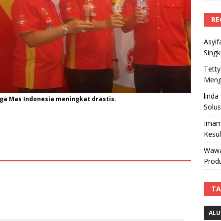
RE
Asyif
Sing
Tetty
Mengi
linda
ga Mas Indonesia meningkat drastis.
Solus
Imam
Kesu
Wawa
Produ
TA
ALU