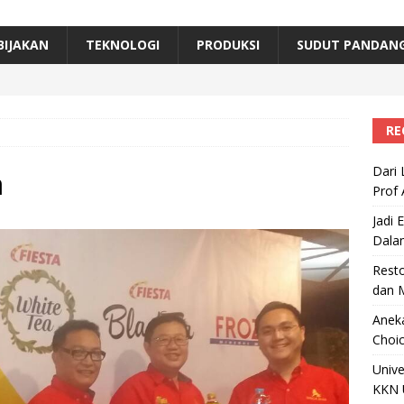
erta, Himpunan Alumni IPB Gelar Munas VII
RAGAM
B Beri Penghargaan Top 100 Alumni Prominen
RAGAM
BIJAKAN
TEKNOLOGI
PRODUKSI
SUDUT PANDAN
e, Ini Inovasi Mikroalga Prof Astri Rinanti dari Universitas Trisakti
RE
Dari 
a
Prof 
Jadi 
Dala
Resto
dan 
Aneka
Choic
Unive
KKN 