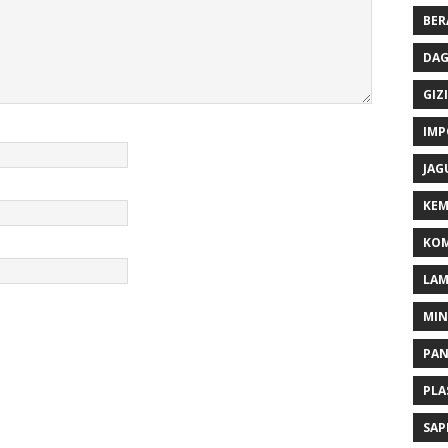
BER
DAG
GIZI
IMP
JAG
KEM
KOM
LA
MI
PA
PLA
SAP