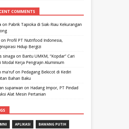
CENT COMMENTS
a
on
Pabrik Tapioka di Siak-Riau Kekurangan
kong
on
Profil PT Nutrifood Indonesia,
nspirasi Hidup Bergizi
 s sinaga
on
Bantu UMKM, “Kopdar” Cari
i Modal Kerja Pengrajin Aluminium
 ma'ruf
on
Pedagang Bekicot di Kediri
litan Bahan Baku
n suparwan
on
Hadang Impor, PT Pindad
ksi Alat Mesin Pertanian
GS
MNI
APLIKASI
BAWANG PUTIH