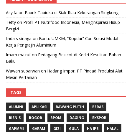
Asyifa
on
Pabrik Tapioka di Siak-Riau Kekurangan Singkong
Tetty
on
Profil PT Nutrifood Indonesia, Menginspirasi Hidup
Bergizi
linda s sinaga
on
Bantu UMKM, “Kopdar” Cari Solusi Modal
Kerja Pengrajin Aluminium
Imam ma'ruf
on
Pedagang Bekicot di Kediri Kesulitan Bahan
Baku
Wawan suparwan
on
Hadang Impor, PT Pindad Produksi Alat
Mesin Pertanian
TAGS
ALUMNI
APLIKASI
BAWANG PUTIH
BERAS
BISNIS
BOGOR
BPOM
DAGING
EKSPOR
GAPMMI
GARAM
GIZI
GULA
HA IPB
HALAL