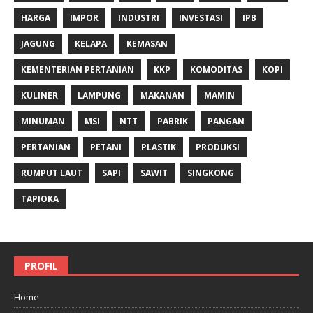
HARGA
IMPOR
INDUSTRI
INVESTASI
IPB
JAGUNG
KELAPA
KEMASAN
KEMENTERIAN PERTANIAN
KKP
KOMODITAS
KOPI
KULINER
LAMPUNG
MAKANAN
MAMIN
MINUMAN
MSI
NTT
PABRIK
PANGAN
PERTANIAN
PETANI
PLASTIK
PRODUKSI
RUMPUT LAUT
SAPI
SAWIT
SINGKONG
TAPIOKA
PROFIL
Home