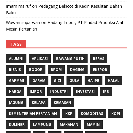
Imam ma'ruf
on
Pedagang Bekicot di Kediri Kesulitan Bahan
Baku
Wawan suparwan
on
Hadang Impor, PT Pindad Produksi Alat
Mesin Pertanian
TAGS
ALUMNI
APLIKASI
BAWANG PUTIH
BERAS
BISNIS
BOGOR
BPOM
DAGING
EKSPOR
GAPMMI
GARAM
GIZI
GULA
HA IPB
HALAL
HARGA
IMPOR
INDUSTRI
INVESTASI
IPB
JAGUNG
KELAPA
KEMASAN
KEMENTERIAN PERTANIAN
KKP
KOMODITAS
KOPI
KULINER
LAMPUNG
MAKANAN
MAMIN