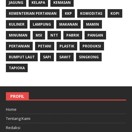
JAGUNG
KELAPA
KEMASAN
KEMENTERIAN PERTANIAN
KKP
KOMODITAS
KOPI
KULINER
LAMPUNG
MAKANAN
MAMIN
MINUMAN
MSI
NTT
PABRIK
PANGAN
PERTANIAN
PETANI
PLASTIK
PRODUKSI
RUMPUT LAUT
SAPI
SAWIT
SINGKONG
TAPIOKA
PROFIL
Home
Tentang Kami
Redaksi