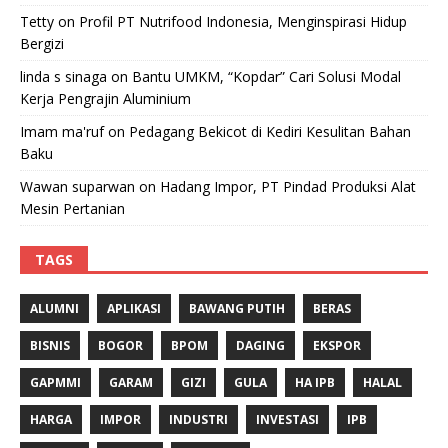
Tetty
on
Profil PT Nutrifood Indonesia, Menginspirasi Hidup
Bergizi
linda s sinaga
on
Bantu UMKM, “Kopdar” Cari Solusi Modal
Kerja Pengrajin Aluminium
Imam ma'ruf
on
Pedagang Bekicot di Kediri Kesulitan Bahan
Baku
Wawan suparwan
on
Hadang Impor, PT Pindad Produksi Alat
Mesin Pertanian
TAGS
ALUMNI
APLIKASI
BAWANG PUTIH
BERAS
BISNIS
BOGOR
BPOM
DAGING
EKSPOR
GAPMMI
GARAM
GIZI
GULA
HA IPB
HALAL
HARGA
IMPOR
INDUSTRI
INVESTASI
IPB