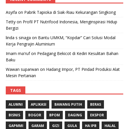
Asyifa
on
Pabrik Tapioka di Siak-Riau Kekurangan Singkong
Tetty
on
Profil PT Nutrifood Indonesia, Menginspirasi Hidup
Bergizi
linda s sinaga
on
Bantu UMKM, “Kopdar” Cari Solusi Modal
Kerja Pengrajin Aluminium
Imam ma'ruf
on
Pedagang Bekicot di Kediri Kesulitan Bahan
Baku
Wawan suparwan
on
Hadang Impor, PT Pindad Produksi Alat
Mesin Pertanian
TAGS
ALUMNI
APLIKASI
BAWANG PUTIH
BERAS
BISNIS
BOGOR
BPOM
DAGING
EKSPOR
GAPMMI
GARAM
GIZI
GULA
HA IPB
HALAL