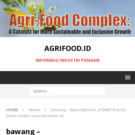
AGRIFOOD.ID
INFORMASI INDUSTRI PANGAN
HOME
Media
bawang – depositphotos_67046519-stock-
photo-shallot-asia-red-onion-at
bawang –