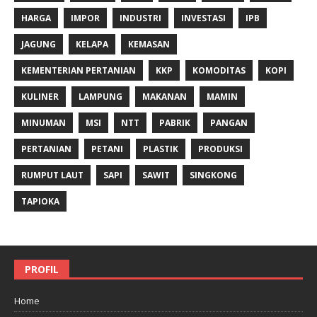
HARGA
IMPOR
INDUSTRI
INVESTASI
IPB
JAGUNG
KELAPA
KEMASAN
KEMENTERIAN PERTANIAN
KKP
KOMODITAS
KOPI
KULINER
LAMPUNG
MAKANAN
MAMIN
MINUMAN
MSI
NTT
PABRIK
PANGAN
PERTANIAN
PETANI
PLASTIK
PRODUKSI
RUMPUT LAUT
SAPI
SAWIT
SINGKONG
TAPIOKA
PROFIL
Home