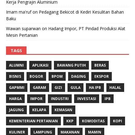
Kerja Pengrajin Aluminium
Imam ma'ruf
on
Pedagang Bekicot di Kediri Kesulitan Bahan
Baku
Wawan suparwan
on
Hadang Impor, PT Pindad Produksi Alat
Mesin Pertanian
TAGS
ALUMNI
APLIKASI
BAWANG PUTIH
BERAS
BISNIS
BOGOR
BPOM
DAGING
EKSPOR
GAPMMI
GARAM
GIZI
GULA
HA IPB
HALAL
HARGA
IMPOR
INDUSTRI
INVESTASI
IPB
JAGUNG
KELAPA
KEMASAN
KEMENTERIAN PERTANIAN
KKP
KOMODITAS
KOPI
KULINER
LAMPUNG
MAKANAN
MAMIN