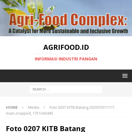
AGRIFOOD.ID
INFORMASI INDUSTRI PANGAN
HOME
Media
Foto 0207 KITB Batang 202507011117-
main.cropped_1751343445
Foto 0207 KITB Batang