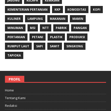
JAGUNG
KELAPA
KEMASAN
KEMENTERIAN PERTANIAN
KKP
KOMODITAS
KOPI
KULINER
LAMPUNG
MAKANAN
MAMIN
MINUMAN
MSI
NTT
PABRIK
PANGAN
PERTANIAN
PETANI
PLASTIK
PRODUKSI
RUMPUT LAUT
SAPI
SAWIT
SINGKONG
TAPIOKA
PROFIL
Home
Tentang Kami
Redaksi