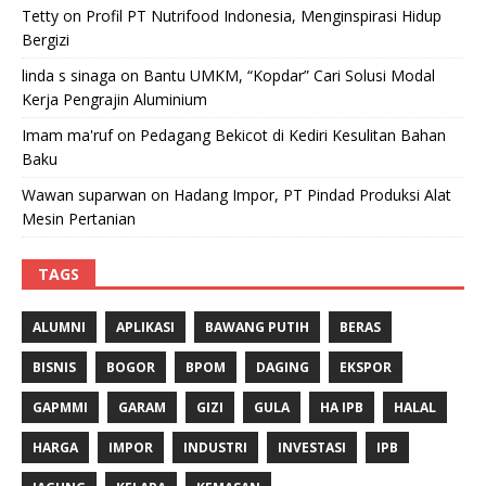
Tetty
on
Profil PT Nutrifood Indonesia, Menginspirasi Hidup
Bergizi
linda s sinaga
on
Bantu UMKM, “Kopdar” Cari Solusi Modal
Kerja Pengrajin Aluminium
Imam ma'ruf
on
Pedagang Bekicot di Kediri Kesulitan Bahan
Baku
Wawan suparwan
on
Hadang Impor, PT Pindad Produksi Alat
Mesin Pertanian
TAGS
ALUMNI
APLIKASI
BAWANG PUTIH
BERAS
BISNIS
BOGOR
BPOM
DAGING
EKSPOR
GAPMMI
GARAM
GIZI
GULA
HA IPB
HALAL
HARGA
IMPOR
INDUSTRI
INVESTASI
IPB