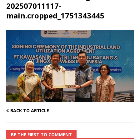
202507011117-
main.cropped_1751343445
BACK TO ARTICLE
BE THE FIRST TO COMMENT