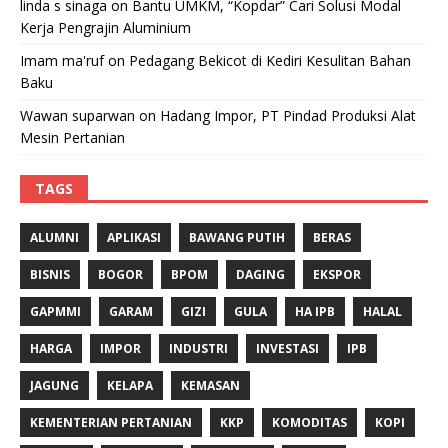
linda s sinaga
on
Bantu UMKM, “Kopdar” Cari Solusi Modal
Kerja Pengrajin Aluminium
Imam ma'ruf
on
Pedagang Bekicot di Kediri Kesulitan Bahan
Baku
Wawan suparwan
on
Hadang Impor, PT Pindad Produksi Alat
Mesin Pertanian
TAGS
ALUMNI
APLIKASI
BAWANG PUTIH
BERAS
BISNIS
BOGOR
BPOM
DAGING
EKSPOR
GAPMMI
GARAM
GIZI
GULA
HA IPB
HALAL
HARGA
IMPOR
INDUSTRI
INVESTASI
IPB
JAGUNG
KELAPA
KEMASAN
KEMENTERIAN PERTANIAN
KKP
KOMODITAS
KOPI