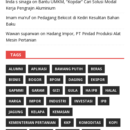
linda s sinaga
on
Bantu UMKM, “Kopdar” Cari Solusi Modal
Kerja Pengrajin Aluminium
Imam ma'ruf
on
Pedagang Bekicot di Kediri Kesulitan Bahan
Baku
Wawan suparwan
on
Hadang Impor, PT Pindad Produksi Alat
Mesin Pertanian
TAGS
ALUMNI
APLIKASI
BAWANG PUTIH
BERAS
BISNIS
BOGOR
BPOM
DAGING
EKSPOR
GAPMMI
GARAM
GIZI
GULA
HA IPB
HALAL
HARGA
IMPOR
INDUSTRI
INVESTASI
IPB
JAGUNG
KELAPA
KEMASAN
KEMENTERIAN PERTANIAN
KKP
KOMODITAS
KOPI