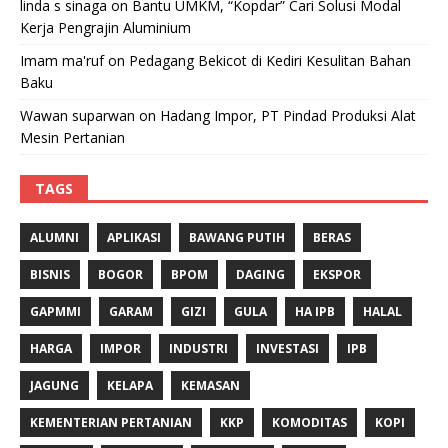
linda s sinaga
on
Bantu UMKM, “Kopdar” Cari Solusi Modal
Kerja Pengrajin Aluminium
Imam ma'ruf
on
Pedagang Bekicot di Kediri Kesulitan Bahan
Baku
Wawan suparwan
on
Hadang Impor, PT Pindad Produksi Alat
Mesin Pertanian
TAGS
ALUMNI
APLIKASI
BAWANG PUTIH
BERAS
BISNIS
BOGOR
BPOM
DAGING
EKSPOR
GAPMMI
GARAM
GIZI
GULA
HA IPB
HALAL
HARGA
IMPOR
INDUSTRI
INVESTASI
IPB
JAGUNG
KELAPA
KEMASAN
KEMENTERIAN PERTANIAN
KKP
KOMODITAS
KOPI