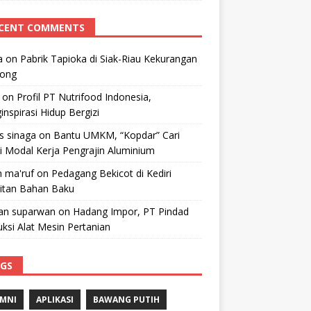
CENT COMMENTS
a
on
Pabrik Tapioka di Siak-Riau Kekurangan
kong
on
Profil PT Nutrifood Indonesia,
nspirasi Hidup Bergizi
 s sinaga
on
Bantu UMKM, “Kopdar” Cari
i Modal Kerja Pengrajin Aluminium
 ma'ruf
on
Pedagang Bekicot di Kediri
litan Bahan Baku
n suparwan
on
Hadang Impor, PT Pindad
ksi Alat Mesin Pertanian
GS
MNI
APLIKASI
BAWANG PUTIH