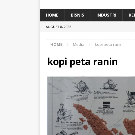
[ January 5, 2026 ]
Dihadiri Ratusan Pes
[ January 5, 2026 ]
Himpunan Alumni IP
HOME
BISNIS
INDUSTRI
KE
[ July 11, 2026 ]
Dari Limbah ke Pakan Lel
AUGUST 8, 2026
TEKNOLOGI
HOME
Media
kopi peta ranin
kopi peta ranin