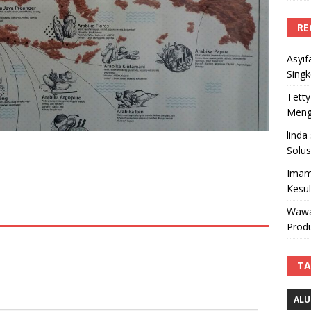
RE
Asyif
Sing
Tetty
Mengi
linda
Solus
Imam
Kesu
Wawa
Produ
TA
ALU