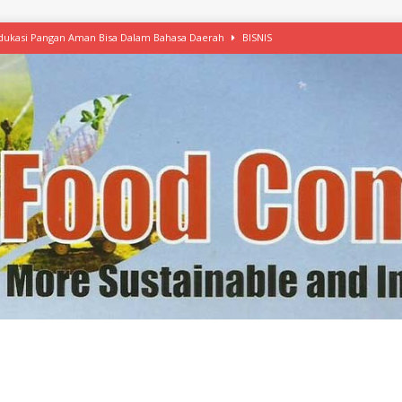
 Edukasi Pangan Aman Bisa Dalam Bahasa Daerah
BISNIS
afood’ Mulai Ekspansi, IKEA dan MSC Dukung Seafood Berkelanjutan
n Free Versi Healthy Choice, Tepung Talas Kimpul Pilihan Menu Sehat
ikpapan Latih Olah Singkong, KKN Universitas Lampung Kenalkan Sosmocaf
nis Makanan dengan McCormick, Ciptakan Raksasa Rp1.100 Triliun
etanol, MSI: Potensi Singkong Bisa Ditingkatkan
KEBIJAKAN
kel, Konawe Kepulauan Tetap Andalkan Mete, Kakao, Pala dan Kelapa