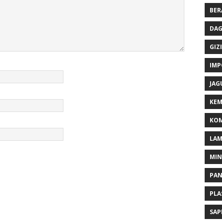
BER
DAG
GIZI
IMP
JAG
KEM
KOM
LA
MI
PA
PLA
SAP