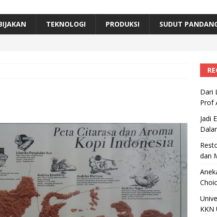
erta, Himpunan Alumni IPB Gelar Munas VII
RAGAM
B Beri Penghargaan Top 100 Alumni Prominen
RAGAM
BIJAKAN
TEKNOLOGI
PRODUKSI
SUDUT PANDAN
e, Ini Inovasi Mikroalga Prof Astri Rinanti dari Universitas Trisakti
RE
Dari 
Prof 
Jadi 
Dala
Resto
dan 
Aneka
Choic
Unive
KKN 