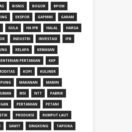
AS
BISNIS
BOGOR
BPOM
ING
EKSPOR
GAPMMI
GARAM
GULA
HA IPB
HALAL
HARGA
OR
INDUSTRI
INVESTASI
IPB
UNG
KELAPA
KEMASAN
ENTERIAN PERTANIAN
KKP
ODITAS
KOPI
KULINER
MPUNG
MAKANAN
MAMIN
NUMAN
MSI
NTT
PABRIK
NGAN
PERTANIAN
PETANI
STIK
PRODUKSI
RUMPUT LAUT
I
SAWIT
SINGKONG
TAPIOKA