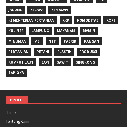
JAGUNG
KELAPA
KEMASAN
KEMENTERIAN PERTANIAN
KKP
KOMODITAS
KOPI
KULINER
LAMPUNG
MAKANAN
MAMIN
MINUMAN
MSI
NTT
PABRIK
PANGAN
PERTANIAN
PETANI
PLASTIK
PRODUKSI
RUMPUT LAUT
SAPI
SAWIT
SINGKONG
TAPIOKA
PROFIL
Home
Tentang Kami