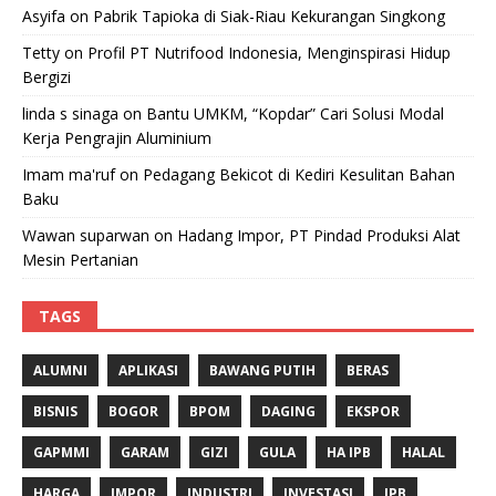
Asyifa
on
Pabrik Tapioka di Siak-Riau Kekurangan Singkong
Tetty
on
Profil PT Nutrifood Indonesia, Menginspirasi Hidup
Bergizi
linda s sinaga
on
Bantu UMKM, “Kopdar” Cari Solusi Modal
Kerja Pengrajin Aluminium
Imam ma'ruf
on
Pedagang Bekicot di Kediri Kesulitan Bahan
Baku
Wawan suparwan
on
Hadang Impor, PT Pindad Produksi Alat
Mesin Pertanian
TAGS
ALUMNI
APLIKASI
BAWANG PUTIH
BERAS
BISNIS
BOGOR
BPOM
DAGING
EKSPOR
GAPMMI
GARAM
GIZI
GULA
HA IPB
HALAL
HARGA
IMPOR
INDUSTRI
INVESTASI
IPB