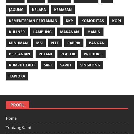
JAGUNG
KELAPA
KEMASAN
KEMENTERIAN PERTANIAN
KKP
KOMODITAS
KOPI
KULINER
LAMPUNG
MAKANAN
MAMIN
MINUMAN
MSI
NTT
PABRIK
PANGAN
PERTANIAN
PETANI
PLASTIK
PRODUKSI
RUMPUT LAUT
SAPI
SAWIT
SINGKONG
TAPIOKA
PROFIL
Home
Tentang Kami