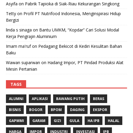
Asyifa
on
Pabrik Tapioka di Siak-Riau Kekurangan Singkong
Tetty
on
Profil PT Nutrifood Indonesia, Menginspirasi Hidup
Bergizi
linda s sinaga
on
Bantu UMKM, “Kopdar” Cari Solusi Modal
Kerja Pengrajin Aluminium
Imam ma'ruf
on
Pedagang Bekicot di Kediri Kesulitan Bahan
Baku
Wawan suparwan
on
Hadang Impor, PT Pindad Produksi Alat
Mesin Pertanian
TAGS
ALUMNI
APLIKASI
BAWANG PUTIH
BERAS
BISNIS
BOGOR
BPOM
DAGING
EKSPOR
GAPMMI
GARAM
GIZI
GULA
HA IPB
HALAL
HARGA
IMPOR
INDUSTRI
INVESTASI
IPB